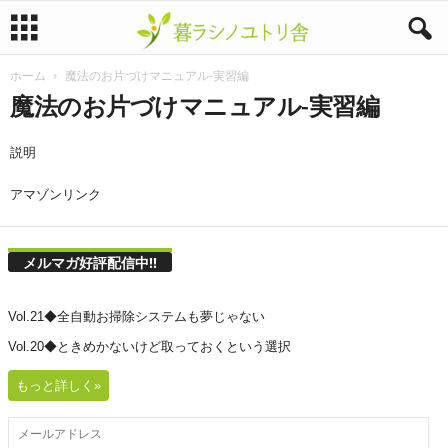
ホーム
魔法のお片づけマニュアル-実習編
暮
魔法のお片づけマニュアル-実習編
ラ
説明
シ
アマゾンリンク
ノ
ユ
メルマガ好評配信中!!
ト
Vol.21◆全自動お掃除システムも夢じゃない
リ
Vol.20◆ときめかないけど取っておくという選択
もっと詳しく»
舎