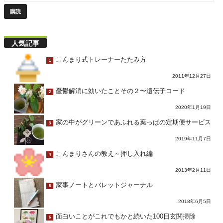
人気記事
こんまり式トレーナーたたみ方
1
2011年12月27日
憂鬱解消に効いたことその２〜遺伝子コード
2
2020年1月19日
家の中がグリーンであふれる葉っぱの定期便サービス
3
2019年11月7日
こんまりさんの教え～押し入れ編
4
2013年2月11日
家事ノートとバレットジャーナル
5
2018年6月5日
面白いことがこれでもかと続いた100日玄関掃除
6