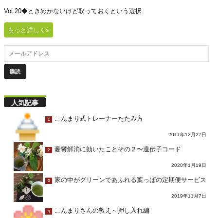
Vol.20◆ときめかないけど取っておくという選択
もっと詳しく»
人気記事
こんまり式トレーナーたたみ方
1
2011年12月27日
憂鬱解消に効いたことその２〜遺伝子コード
2
2020年1月19日
家の中がグリーンであふれる葉っぱの定期便サービス
3
2019年11月7日
こんまりさんの教え～押し入れ編
4