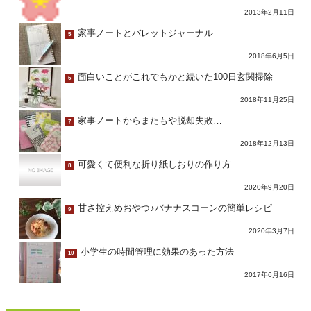
2013年2月11日
家事ノートとバレットジャーナル
5
2018年6月5日
面白いことがこれでもかと続いた100日玄関掃除
6
2018年11月25日
家事ノートからまたもや脱却失敗…
7
2018年12月13日
可愛くて便利な折り紙しおりの作り方
8
2020年9月20日
甘さ控えめおやつ♪バナナスコーンの簡単レシピ
9
2020年3月7日
小学生の時間管理に効果のあった方法
10
2017年6月16日