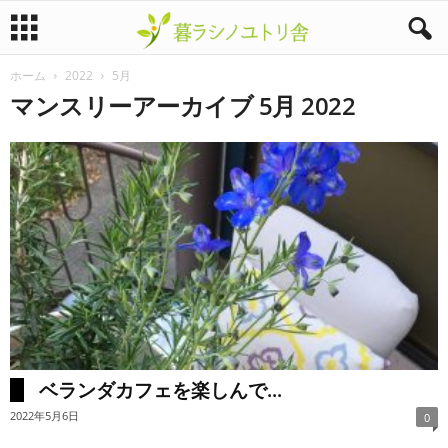
ホーム
2022
5月
暮
マンスリーアーカイブ 5月 2022
ラ
シ
ノ
ユ
ト
リ
ベランダカフェを楽しんで...
舎
2022年5月6日
0