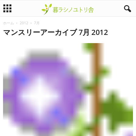
ホーム
2012
7月
暮
マンスリーアーカイブ 7月 2012
ラ
シ
ノ
ユ
ト
リ
舎