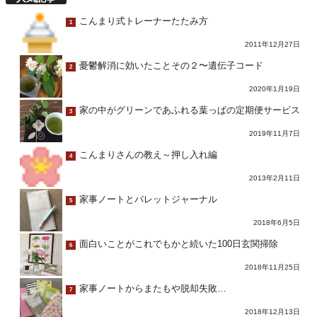
こんまり式トレーナーたたみ方
1
2011年12月27日
憂鬱解消に効いたことその２〜遺伝子コード
2
2020年1月19日
家の中がグリーンであふれる葉っぱの定期便サービス
3
2019年11月7日
こんまりさんの教え～押し入れ編
4
2013年2月11日
家事ノートとバレットジャーナル
5
2018年6月5日
面白いことがこれでもかと続いた100日玄関掃除
6
2018年11月25日
家事ノートからまたもや脱却失敗…
7
2018年12月13日