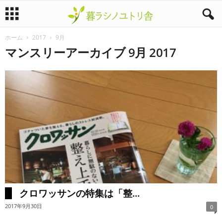
ホーム
2017
9月
暮
マンスリーアーカイブ 9月 2017
ラ
シ
ノ
ユ
ト
リ
クロワッサンの特集は「整...
舎
2017年9月30日
0