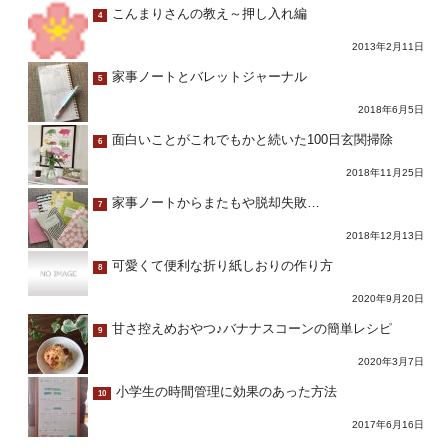
こんまりさんの教え～押し入れ編
4
2013年2月11日
家事ノートとバレットジャーナル
5
2018年6月5日
面白いことがこれでもかと続いた100日玄関掃除
6
2018年11月25日
家事ノートからまたもや脱却失敗…
7
2018年12月13日
可愛くて便利な折り紙しおりの作り方
8
2020年9月20日
甘さ控えめおやつ♪バナナスコーンの簡単レシピ
9
2020年3月7日
小学生の時間管理に効果のあった方法
10
2017年6月16日