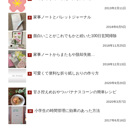
2013年2月11日
家事ノートとバレットジャーナル
5
2018年6月5日
面白いことがこれでもかと続いた100日玄関掃除
6
2018年11月25日
家事ノートからまたもや脱却失敗…
7
2018年12月13日
可愛くて便利な折り紙しおりの作り方
8
2020年9月20日
甘さ控えめおやつ♪バナナスコーンの簡単レシピ
9
2020年3月7日
小学生の時間管理に効果のあった方法
10
2017年6月16日