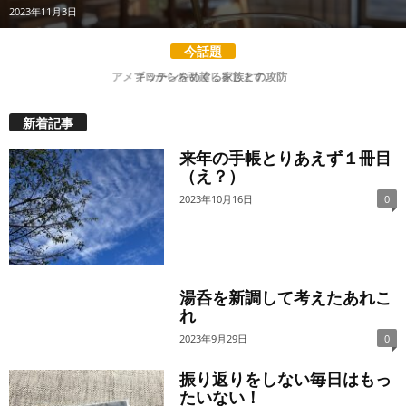
2023年11月3日
今話題
キッチンをめぐる家族との攻防
新着記事
来年の手帳とりあえず１冊目
（え？）
2023年10月16日
0
湯呑を新調して考えたあれこ
れ
2023年9月29日
0
振り返りをしない毎日はもっ
たいない！