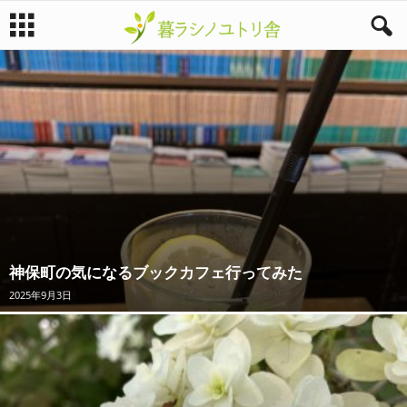
暮
ラ
シ
ノ
ユ
神保町の気になるブックカフェ行ってみた
ト
2025年9月3日
リ
舎