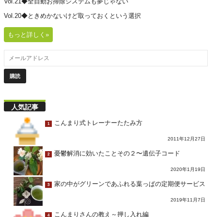
Vol.21◆全自動お掃除システムも夢じゃない
Vol.20◆ときめかないけど取っておくという選択
もっと詳しく»
人気記事
こんまり式トレーナーたたみ方
1
2011年12月27日
憂鬱解消に効いたことその２〜遺伝子コード
2
2020年1月19日
家の中がグリーンであふれる葉っぱの定期便サービス
3
2019年11月7日
こんまりさんの教え～押し入れ編
4