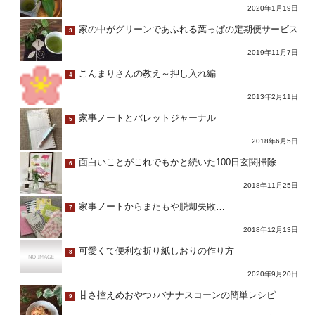
2020年1月19日
家の中がグリーンであふれる葉っぱの定期便サービス
3
2019年11月7日
こんまりさんの教え～押し入れ編
4
2013年2月11日
家事ノートとバレットジャーナル
5
2018年6月5日
面白いことがこれでもかと続いた100日玄関掃除
6
2018年11月25日
家事ノートからまたもや脱却失敗…
7
2018年12月13日
可愛くて便利な折り紙しおりの作り方
8
2020年9月20日
甘さ控えめおやつ♪バナナスコーンの簡単レシピ
9