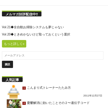
メルマガ好評配信中!!
Vol.21◆全自動お掃除システムも夢じゃない
Vol.20◆ときめかないけど取っておくという選択
もっと詳しく»
人気記事
こんまり式トレーナーたたみ方
1
2011年12月27日
憂鬱解消に効いたことその２〜遺伝子コード
2