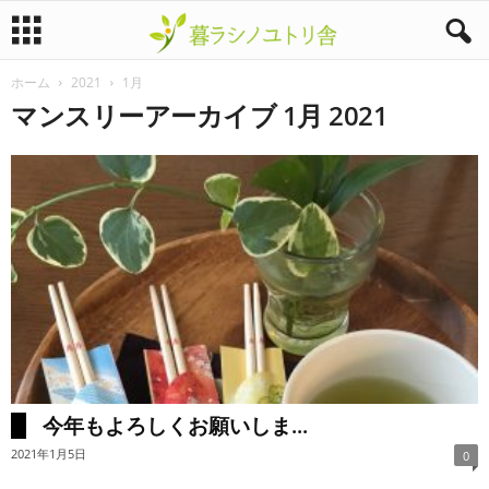
ホーム
2021
1月
暮
マンスリーアーカイブ 1月 2021
ラ
シ
ノ
ユ
ト
リ
今年もよろしくお願いしま...
舎
2021年1月5日
0