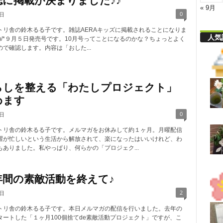
誌に掲載が決まりました♪♪
« 9月
0
6日
トリ舎の鈴木るる子です。雑誌AERAキッズに掲載されることになりま
人気
o^)/*９月５日発売号です。10月号ってことになるのかな？ちょっとよく
で確認します。内容は「おした...
らしを整える「わたしプロジェクト」
めます
0
0日
トリ舎の鈴木るる子です。メルマガをお休みして約１ヶ月。月曜配信
曜が忙しいという生活から解放されて、楽になったはいいけれど、わ
もありました。私やっぱり、何らかの「プロジェク...
年間の素敵活動を終えて♪
2
9日
トリ舎の鈴木るる子です。本日メルマガの配信を行いました。去年の
タートした「１ヶ月100個捨てde素敵活動プロジェクト」ですが、こ