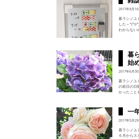
雑
2017年8月1
暮ラシノユ
した～*(^
わからないの
暮
始
2017年6月3
暮ラシノユ
の前日の日
かったこと
一
2017年5月2
暮ラシノユ
６月からス