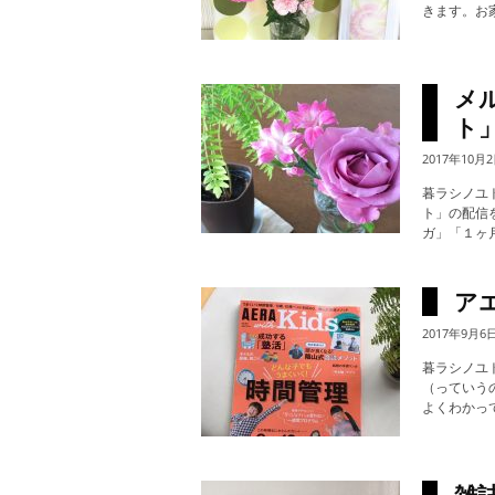
きます。お
メ
ト
2017年10月
暮ラシノユ
ト」の配信
ガ」「１ヶ月
ア
2017年9月6
暮ラシノユ
（っていうの
よくわかって