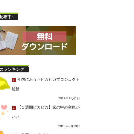
配布中♪
のランキング
年内におうちピカピカプロジェクト
1
始動
2012年11月1日
【１週間ピカピカ】家の中の空気が
2
いい
2015年2月13日