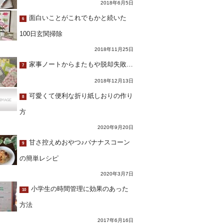
2018年6月5日
面白いことがこれでもかと続いた
6
100日玄関掃除
2018年11月25日
家事ノートからまたもや脱却失敗…
7
2018年12月13日
可愛くて便利な折り紙しおりの作り
8
方
2020年9月20日
甘さ控えめおやつ♪バナナスコーン
9
の簡単レシピ
2020年3月7日
小学生の時間管理に効果のあった
10
方法
2017年6月16日