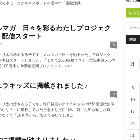
Vol.
リ
家の中に、ときめきスポットを増やす「素敵活動」...
もっと
舎
ルマガ「日々を彩るわたしプロジェク
」配信スタート
0
2日
トリ舎の鈴木るる子です。メルマガ「日々を彩るわたしプロジェク
を本日スタートしました。「１年で2000個捨てちゃう実況中継メルマ
月
100個捨てde素敵空間プロジェクト」の２...
エラキッズに掲載されました♪
3
0
日
10
トリ舎の鈴木るる子です。昨日発売のアエラキッズの時間管理特集号
かな？）に掲載していただきました(^.^)私、前にお知らせした時、
17
なくて「10月号かも」なんて書いてしま...
24
31