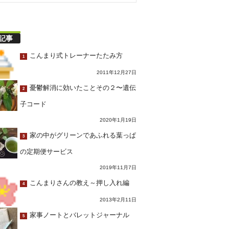
記事
こんまり式トレーナーたたみ方
1
2011年12月27日
憂鬱解消に効いたことその２〜遺伝
2
子コード
2020年1月19日
家の中がグリーンであふれる葉っぱ
3
の定期便サービス
2019年11月7日
こんまりさんの教え～押し入れ編
4
2013年2月11日
家事ノートとバレットジャーナル
5