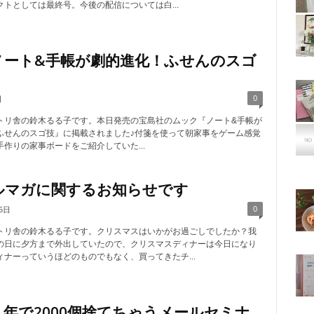
トとしては最終号。今後の配信については白...
ノート&手帳が劇的進化！ふせんのスゴ
』
0
日
トリ舎の鈴木るる子です。本日発売の宝島社のムック『ノート&手帳が
ふせんのスゴ技』に掲載されました♪付箋を使って朝家事をゲーム感覚
作りの家事ボードをご紹介していた...
ルマガに関するお知らせです
0
5日
トリ舎の鈴木るる子です。クリスマスはいかがお過ごしでしたか？我
の日に夕方まで外出していたので、クリスマスディナーは今日になり
ィナーっていうほどのものでもなく、買ってきたチ...
１年で2000個捨てちゃうメールセミナ