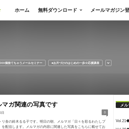
ホーム
無料ダウンロード
メールマガジン
暮
ラ
シ
2000個捨てちゃうメールセミナー
■お片づけのはじめの一歩☆応援講座
ノ
ユ
ルマガ関連の写真です
メル
ト
0
5日
Vol.
トリ舎の鈴木るる子です。明日の朝、メルマガ「日々を彩るわたしプ
」を配信します。メルマガの内容に関連した写真をこちらに載せてお