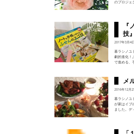
のプロジェク
『
技
2017年3月4
暮ラシノユ
劇的進化！
で進める、手
メ
2016年12月2
暮ラシノユ
が家はイブ
ました。デ
「