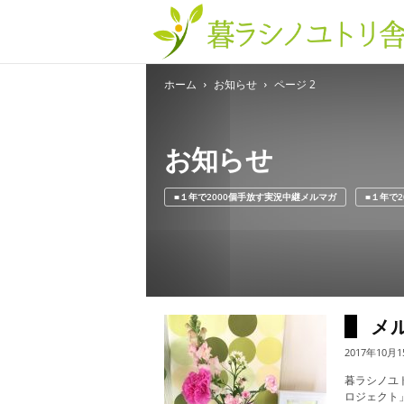
ホーム
お知らせ
ページ 2
お知らせ
■１年で2000個手放す実況中継メルマガ
■１年で
メ
2017年10月1
暮ラシノユ
ロジェクト