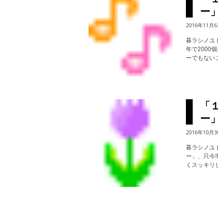
ー
2016年11月
暮ラシノユ
年で200
ーでもないこ
「
ー
2016年10月3
暮ラシノユ
ー」、只今
くスッキリ