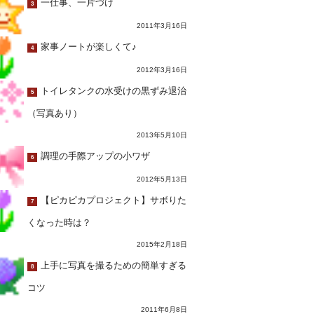
一仕事、一片づけ
3
2011年3月16日
家事ノートが楽しくて♪
4
2012年3月16日
トイレタンクの水受けの黒ずみ退治
5
（写真あり）
2013年5月10日
調理の手際アップの小ワザ
6
2012年5月13日
【ピカピカプロジェクト】サボりた
7
くなった時は？
2015年2月18日
上手に写真を撮るための簡単すぎる
8
コツ
2011年6月8日