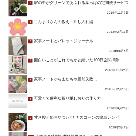
家の中がグリーンであふれる葉っぱの定期便サービス
3
2019年11月7日
こんまりさんの教え～押し入れ編
4
2013年2月11日
家事ノートとバレットジャーナル
5
2018年6月5日
面白いことがこれでもかと続いた100日玄関掃除
6
2018年11月25日
家事ノートからまたもや脱却失敗…
7
2018年12月13日
可愛くて便利な折り紙しおりの作り方
8
2020年9月20日
甘さ控えめおやつ♪バナナスコーンの簡単レシピ
9
2020年3月7日