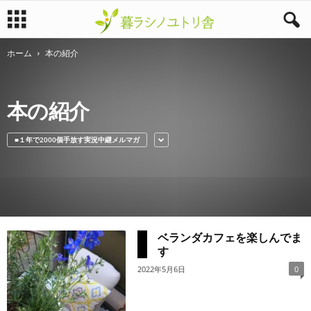
ホーム
本の紹介
暮
ラ
本の紹介
シ
■１年で2000個手放す実況中継メルマガ
ノ
ユ
ト
ベランダカフェを楽しんでま
リ
す
舎
2022年5月6日
0