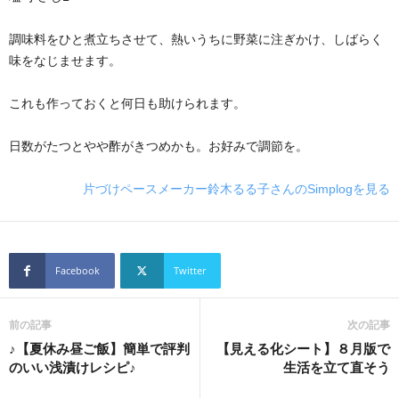
調味料をひと煮立ちさせて、熱いうちに野菜に注ぎかけ、しばらく
味をなじませます。
これも作っておくと何日も助けられます。
日数がたつとやや酢がきつめかも。お好みで調節を。
片づけペースメーカー鈴木るる子さんのSimplogを見る
Facebook
Twitter
前の記事
次の記事
♪【夏休み昼ご飯】簡単で評判
【見える化シート】８月版で
のいい浅漬けレシピ♪
生活を立て直そう