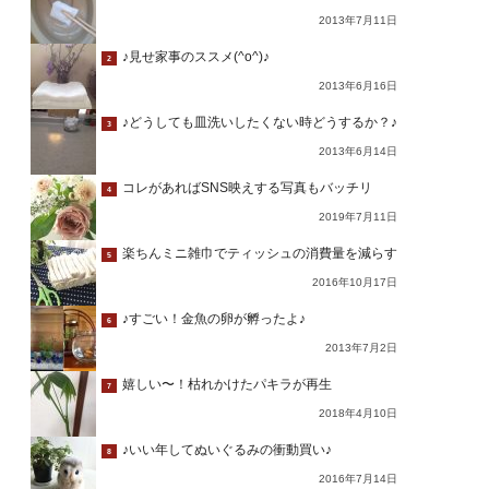
2013年7月11日
♪見せ家事のススメ(^o^)♪
2
2013年6月16日
♪どうしても皿洗いしたくない時どうするか？♪
3
2013年6月14日
コレがあればSNS映えする写真もバッチリ
4
2019年7月11日
楽ちんミニ雑巾でティッシュの消費量を減らす
5
2016年10月17日
♪すごい！金魚の卵が孵ったよ♪
6
2013年7月2日
嬉しい〜！枯れかけたパキラが再生
7
2018年4月10日
♪いい年してぬいぐるみの衝動買い♪
8
2016年7月14日