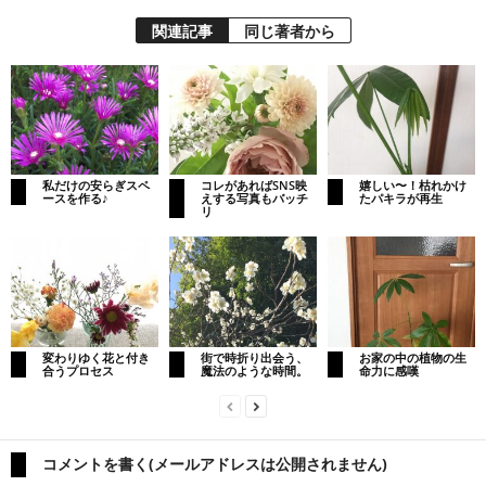
関連記事
同じ著者から
私だけの安らぎスペ
コレがあればSNS映
嬉しい〜！枯れかけ
ースを作る♪
えする写真もバッチ
たパキラが再生
リ
変わりゆく花と付き
街で時折り出会う、
お家の中の植物の生
合うプロセス
魔法のような時間。
命力に感嘆
コメントを書く(メールアドレスは公開されません)