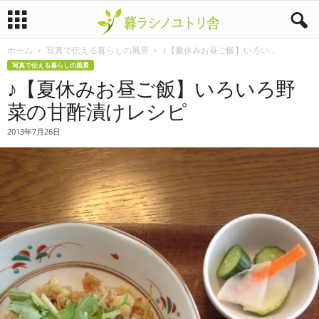
ホーム
写真で伝える暮らしの風景
♪【夏休みお昼ご飯】いろい...
暮
写真で伝える暮らしの風景
♪【夏休みお昼ご飯】いろいろ野
ラ
菜の甘酢漬けレシピ
シ
2013年7月26日
ノ
ユ
ト
リ
舎