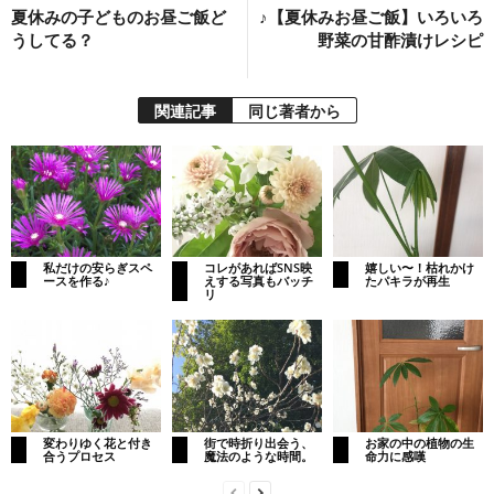
夏休みの子どものお昼ご飯ど
♪【夏休みお昼ご飯】いろいろ
うしてる？
野菜の甘酢漬けレシピ
関連記事
同じ著者から
私だけの安らぎスペ
コレがあればSNS映
嬉しい〜！枯れかけ
ースを作る♪
えする写真もバッチ
たパキラが再生
リ
変わりゆく花と付き
街で時折り出会う、
お家の中の植物の生
合うプロセス
魔法のような時間。
命力に感嘆