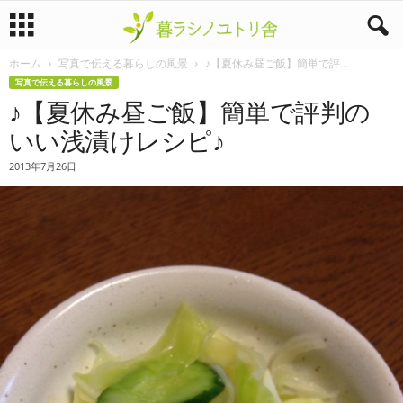
ホーム
写真で伝える暮らしの風景
♪【夏休み昼ご飯】簡単で評...
暮
写真で伝える暮らしの風景
♪【夏休み昼ご飯】簡単で評判の
ラ
いい浅漬けレシピ♪
シ
2013年7月26日
ノ
ユ
ト
リ
舎