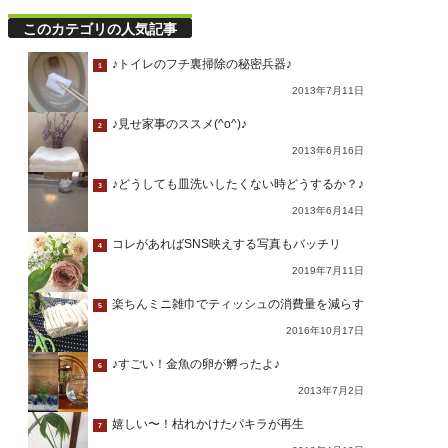
このカテゴリの人気記事
♪トイレのフチ裏掃除の秘密兵器♪
1
2013年7月11日
♪見せ家事のススメ(^o^)♪
2
2013年6月16日
♪どうしても皿洗いしたくない時どうするか？♪
3
2013年6月14日
コレがあればSNS映えする写真もバッチリ
4
2019年7月11日
楽ちんミニ雑巾でティッシュの消費量を減らす
5
2016年10月17日
♪すごい！金魚の卵が孵ったよ♪
6
2013年7月2日
嬉しい〜！枯れかけたパキラが再生
7