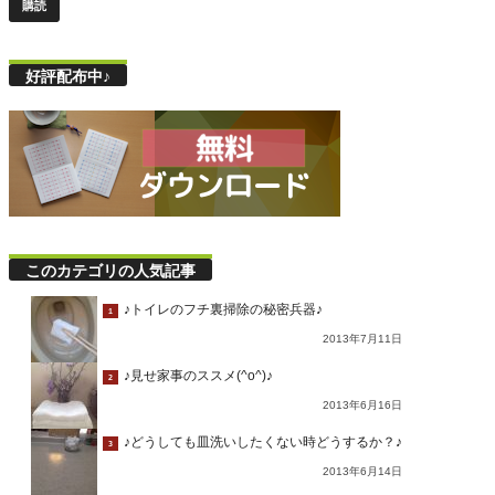
好評配布中♪
このカテゴリの人気記事
♪トイレのフチ裏掃除の秘密兵器♪
1
2013年7月11日
♪見せ家事のススメ(^o^)♪
2
2013年6月16日
♪どうしても皿洗いしたくない時どうするか？♪
3
2013年6月14日