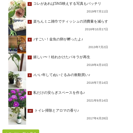
コレがあればSNS映えする写真もバッチリ
4
2019年7月11日
楽ちんミニ雑巾でティッシュの消費量を減らす
5
2016年10月17日
♪すごい！金魚の卵が孵ったよ♪
6
2013年7月2日
嬉しい〜！枯れかけたパキラが再生
7
2018年4月10日
♪いい年してぬいぐるみの衝動買い♪
8
2016年7月14日
私だけの安らぎスペースを作る♪
9
2021年9月14日
トイレ掃除とアロマの香り♪
10
2017年4月28日