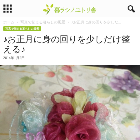
ホーム
写真で伝える暮らしの風景
♪お正月に身の回りを少しだ...
暮
写真で伝える暮らしの風景
♪お正月に身の回りを少しだけ整
ラ
える♪
シ
2014年1月2日
ノ
ユ
ト
リ
舎