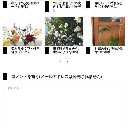
私だけの安らぎスペ
コレがあればSNS映
嬉しい〜！枯れかけ
ースを作る♪
えする写真もバッチ
たパキラが再生
リ
変わりゆく花と付き
街で時折り出会う、
お家の中の植物の生
合うプロセス
魔法のような時間。
命力に感嘆
コメントを書く(メールアドレスは公開されません)