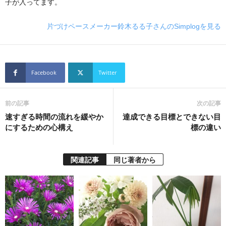
子が入ってます。
片づけペースメーカー鈴木るる子さんのSimplogを見る
Facebook
Twitter
前の記事
次の記事
速すぎる時間の流れを緩やか
達成できる目標とできない目
にするための心構え
標の違い
関連記事
同じ著者から