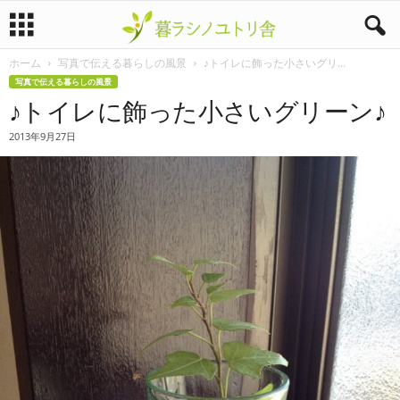
ホーム
写真で伝える暮らしの風景
♪トイレに飾った小さいグリ...
暮
写真で伝える暮らしの風景
♪トイレに飾った小さいグリーン♪
ラ
2013年9月27日
シ
ノ
ユ
ト
リ
舎