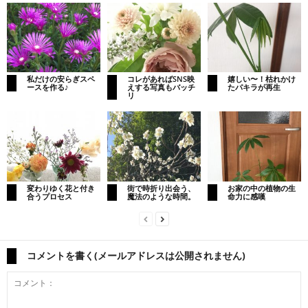
私だけの安らぎスペ
コレがあればSNS映
嬉しい〜！枯れかけ
ースを作る♪
えする写真もバッチ
たパキラが再生
リ
変わりゆく花と付き
街で時折り出会う、
お家の中の植物の生
合うプロセス
魔法のような時間。
命力に感嘆
コメントを書く(メールアドレスは公開されません)