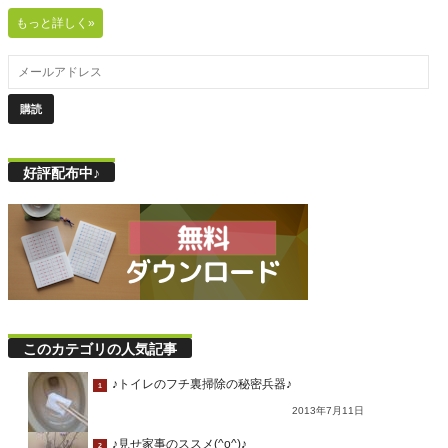
もっと詳しく»
好評配布中♪
このカテゴリの人気記事
♪トイレのフチ裏掃除の秘密兵器♪
1
2013年7月11日
♪見せ家事のススメ(^o^)♪
2