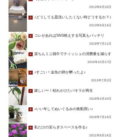
2013年6月16日
♪どうしても皿洗いしたくない時どうするか？♪
3
2013年6月14日
コレがあればSNS映えする写真もバッチリ
4
2019年7月11日
楽ちんミニ雑巾でティッシュの消費量を減らす
5
2016年10月17日
♪すごい！金魚の卵が孵ったよ♪
6
2013年7月2日
嬉しい〜！枯れかけたパキラが再生
7
2018年4月10日
♪いい年してぬいぐるみの衝動買い♪
8
2016年7月14日
私だけの安らぎスペースを作る♪
9
2021年9月14日