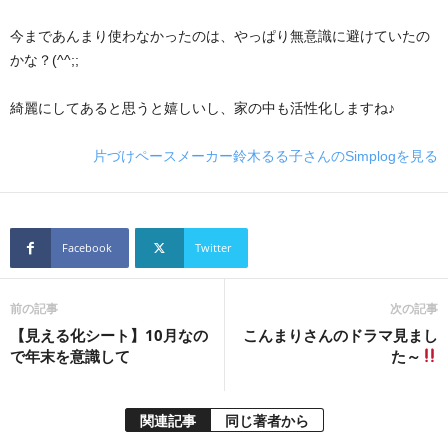
今まであんまり使わなかったのは、やっぱり無意識に避けていたの
かな？(^^;;
綺麗にしてあると思うと嬉しいし、家の中も活性化しますね♪
片づけペースメーカー鈴木るる子さんのSimplogを見る
Facebook
Twitter
前の記事
次の記事
【見える化シート】10月なの
こんまりさんのドラマ見まし
で年末を意識して
た～
関連記事
同じ著者から