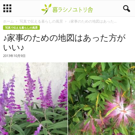
ホーム
写真で伝える暮らしの風景
♪家事のための地図はあった...
暮
写真で伝える暮らしの風景
♪家事のための地図はあった方が
ラ
いい♪
シ
2013年10月9日
ノ
ユ
ト
リ
舎