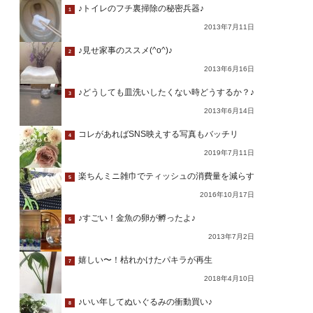
♪トイレのフチ裏掃除の秘密兵器♪
1
2013年7月11日
♪見せ家事のススメ(^o^)♪
2
2013年6月16日
♪どうしても皿洗いしたくない時どうするか？♪
3
2013年6月14日
コレがあればSNS映えする写真もバッチリ
4
2019年7月11日
楽ちんミニ雑巾でティッシュの消費量を減らす
5
2016年10月17日
♪すごい！金魚の卵が孵ったよ♪
6
2013年7月2日
嬉しい〜！枯れかけたパキラが再生
7
2018年4月10日
♪いい年してぬいぐるみの衝動買い♪
8