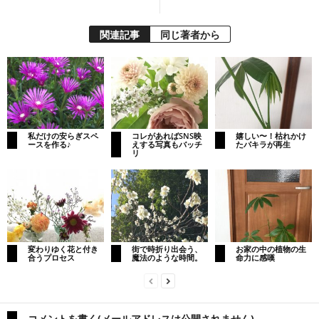
関連記事
同じ著者から
私だけの安らぎスペ
コレがあればSNS映
嬉しい〜！枯れかけ
ースを作る♪
えする写真もバッチ
たパキラが再生
リ
変わりゆく花と付き
街で時折り出会う、
お家の中の植物の生
合うプロセス
魔法のような時間。
命力に感嘆
コメントを書く(メールアドレスは公開されません)