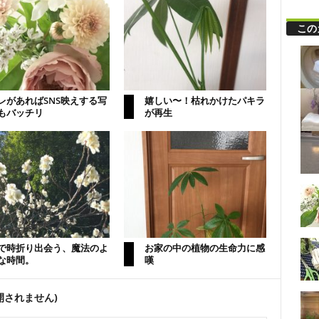
この
レがあればSNS映えする写
嬉しい〜！枯れかけたパキラ
もバッチリ
が再生
で時折り出会う、魔法のよ
お家の中の植物の生命力に感
な時間。
嘆
開されません)