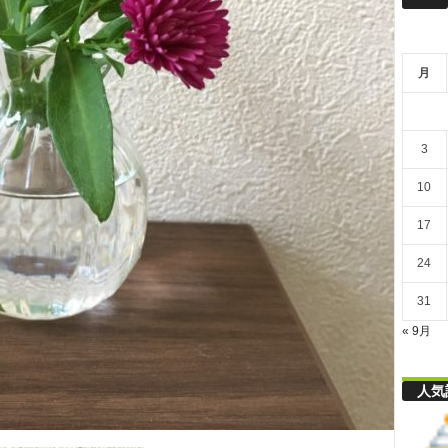
リ
月
舎
3
10
17
24
31
« 9月
人気