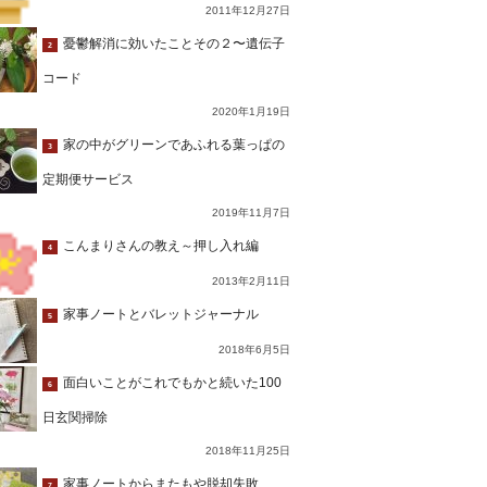
2011年12月27日
憂鬱解消に効いたことその２〜遺伝子
2
コード
2020年1月19日
家の中がグリーンであふれる葉っぱの
3
定期便サービス
2019年11月7日
こんまりさんの教え～押し入れ編
4
2013年2月11日
家事ノートとバレットジャーナル
5
2018年6月5日
面白いことがこれでもかと続いた100
6
日玄関掃除
2018年11月25日
家事ノートからまたもや脱却失敗…
7