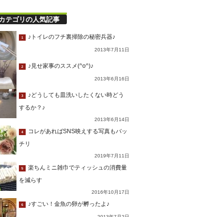
カテゴリの人気記事
♪トイレのフチ裏掃除の秘密兵器♪
1
2013年7月11日
♪見せ家事のススメ(^o^)♪
2
2013年6月16日
♪どうしても皿洗いしたくない時どう
3
するか？♪
2013年6月14日
コレがあればSNS映えする写真もバッ
4
チリ
2019年7月11日
楽ちんミニ雑巾でティッシュの消費量
5
を減らす
2016年10月17日
♪すごい！金魚の卵が孵ったよ♪
6
2013年7月2日