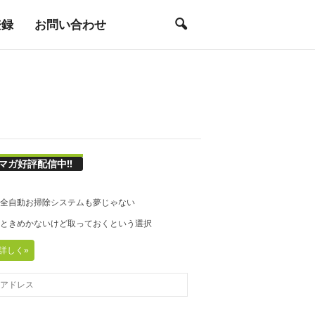
登録
お問い合わせ
マガ好評配信中!!
21◆全自動お掃除システムも夢じゃない
20◆ときめかないけど取っておくという選択
詳しく»