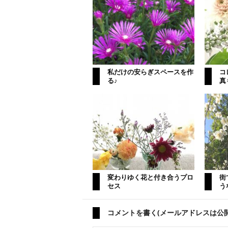
私だけの安らぎスペースを作
コ
る♪
真
変わりゆく花と付き合うプロ
街
セス
う
コメントを書く(メールアドレスは公