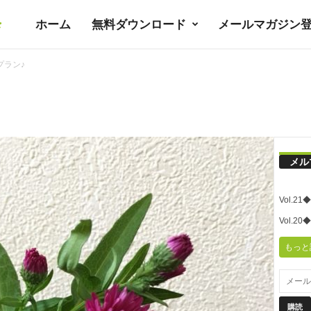
ホーム
無料ダウンロード
メールマガジン
暮
プラン♪
ラ
シ
メル
ノ
Vol.
ユ
Vol.
もっと
ト