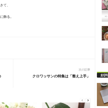
きて、
に飾る。
次の記事
好評
の
クロワッサンの特集は「整え上手」