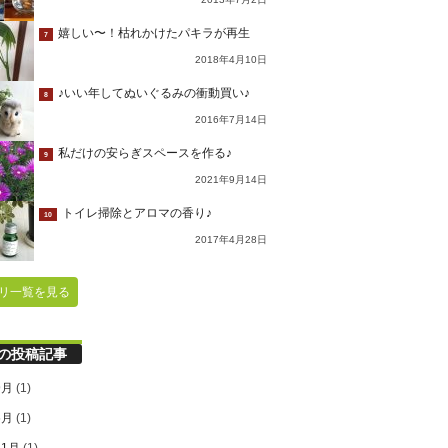
嬉しい〜！枯れかけたパキラが再生
7
2018年4月10日
♪いい年してぬいぐるみの衝動買い♪
8
2016年7月14日
私だけの安らぎスペースを作る♪
9
2021年9月14日
トイレ掃除とアロマの香り♪
10
2017年4月28日
リ一覧を見る
の投稿記事
9月
(1)
6月
(1)
11月
(1)