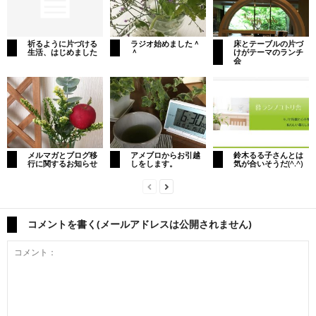
祈るように片づける
ラジオ始めました＾
床とテーブルの片づ
生活、はじめました
＾
けがテーマのランチ
会
メルマガとブログ移
アメブロからお引越
鈴木るる子さんとは
行に関するお知らせ
しをします。
気が合いそうだ(^.^)
コメントを書く(メールアドレスは公開されません)