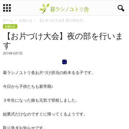
ホーム
お知らせ
【お片づけ大会】夜の部を行...
暮
お知らせ
【お片づけ大会】夜の部を行いま
ラ
す
シ
2014年4月7日
ノ
暮ラシノユトリ舎お片づけ担当の鈴木るる子です。
ユ
ト
今日から子供たちも新学期♪
リ
３年生になった娘も元気で登校しました。
舎
始業式だけなのですぐに帰ってくるようです。
取り急ぎお知らせです。