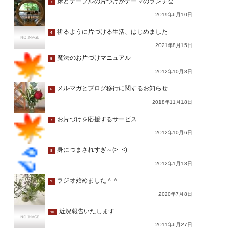
床とテーブルの片づけがテーマのランチ会
3
2019年6月10日
祈るように片づける生活、はじめました
4
2021年8月15日
魔法のお片づけマニュアル
5
2012年10月8日
メルマガとブログ移行に関するお知らせ
6
2018年11月18日
お片づけを応援するサービス
7
2012年10月6日
身につまされすぎ～(>_<)
8
2012年1月18日
ラジオ始めました＾＾
9
2020年7月8日
近況報告いたします
10
2011年6月27日