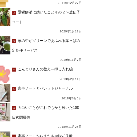
2011年12月27日
憂鬱解消に効いたことその２〜遺伝子
2
コード
2020年1月19日
家の中がグリーンであふれる葉っぱの
3
定期便サービス
2019年11月7日
こんまりさんの教え～押し入れ編
4
2013年2月11日
家事ノートとバレットジャーナル
5
2018年6月5日
面白いことがこれでもかと続いた100
6
日玄関掃除
2018年11月25日
家事ノートからまたもや脱却失敗…
7