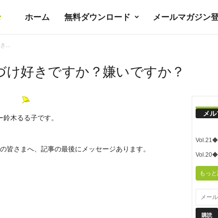
ホーム
無料ダウンロード
メールマガジン
暮
..
ラ
づけ好きですか？嫌いですか？
シ
メル
ー鈴木るる子です。
ノ
Vol.
の皆さまへ、記事の最後にメッセージあります。
ユ
Vol.
もっと
ト