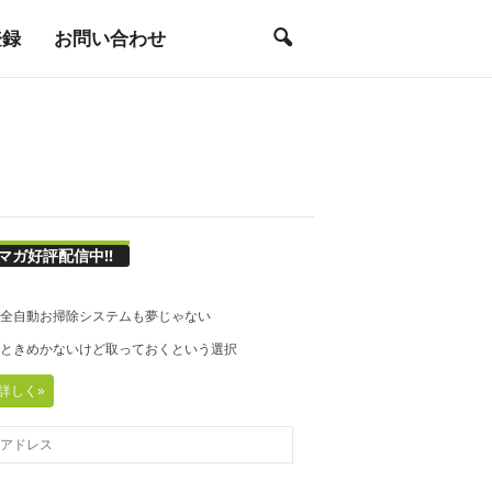
登録
お問い合わせ
マガ好評配信中!!
21◆全自動お掃除システムも夢じゃない
20◆ときめかないけど取っておくという選択
詳しく»