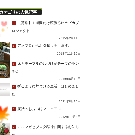
カテゴリの人気記事
【募集】１週間だけ頑張るピカピカプ
1
ロジェクト
2015年2月11日
アメブロからお引越しをします。
2
2018年11月10日
床とテーブルの片づけがテーマのラン
3
チ会
2019年6月10日
祈るように片づける生活、はじめまし
4
た
2021年8月15日
魔法のお片づけマニュアル
5
2012年10月8日
メルマガとブログ移行に関するお知ら
6
せ