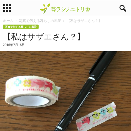
ホーム
写真で伝える暮らしの風景
【私はサザエさん？】
暮
写真で伝える暮らしの風景
【私はサザエさん？】
ラ
2016年7月18日
シ
ノ
ユ
ト
リ
舎