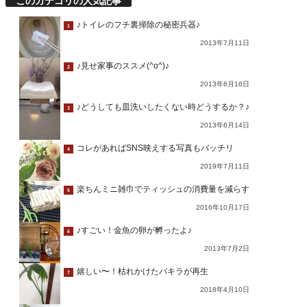
このカテゴリの人気記事
♪トイレのフチ裏掃除の秘密兵器♪
1
2013年7月11日
♪見せ家事のススメ(^o^)♪
2
2013年6月16日
♪どうしても皿洗いしたくない時どうするか？♪
3
2013年6月14日
コレがあればSNS映えする写真もバッチリ
4
2019年7月11日
楽ちんミニ雑巾でティッシュの消費量を減らす
5
2016年10月17日
♪すごい！金魚の卵が孵ったよ♪
6
2013年7月2日
嬉しい〜！枯れかけたパキラが再生
7
2018年4月10日