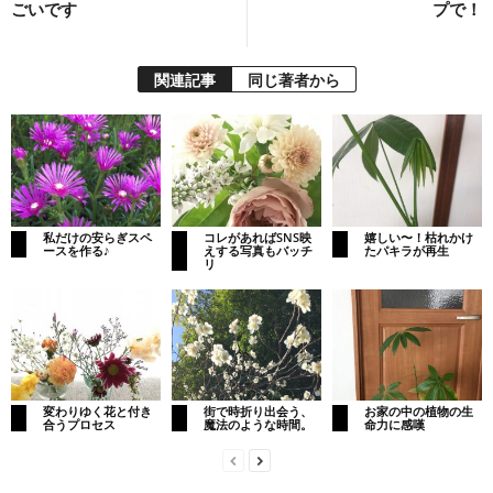
ごいです
プで！
関連記事
同じ著者から
私だけの安らぎスペ
コレがあればSNS映
嬉しい〜！枯れかけ
ースを作る♪
えする写真もバッチ
たパキラが再生
リ
変わりゆく花と付き
街で時折り出会う、
お家の中の植物の生
合うプロセス
魔法のような時間。
命力に感嘆