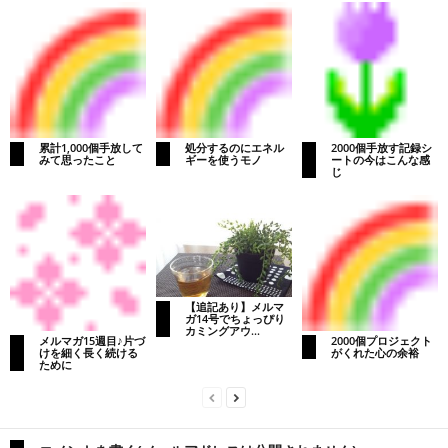
累計1,000個手放して
処分するのにエネル
2000個手放す記録シ
みて思ったこと
ギーを使うモノ
ートの今はこんな感
じ
【追記あり】メルマ
ガ14号でちょっぴり
カミングアウ...
メルマガ15週目♪片づ
2000個プロジェクト
けを細く長く続ける
がくれた心の余裕
ために