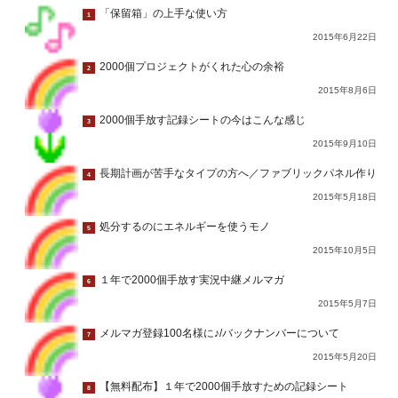
「保留箱」の上手な使い方
1
2015年6月22日
2000個プロジェクトがくれた心の余裕
2
2015年8月6日
2000個手放す記録シートの今はこんな感じ
3
2015年9月10日
長期計画が苦手なタイプの方へ／ファブリックパネル作り
4
2015年5月18日
処分するのにエネルギーを使うモノ
5
2015年10月5日
１年で2000個手放す実況中継メルマガ
6
2015年5月7日
メルマガ登録100名様に♪/バックナンバーについて
7
2015年5月20日
【無料配布】１年で2000個手放すための記録シート
8