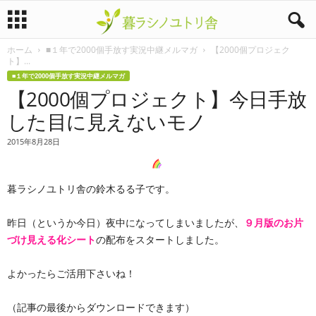
ホーム
■１年で2000個手放す実況中継メルマガ
【2000個プロジェク
暮
ト】...
■１年で2000個手放す実況中継メルマガ
ラ
【2000個プロジェクト】今日手放
した目に見えないモノ
シ
2015年8月28日
ノ
ユ
暮ラシノユトリ舎の鈴木るる子です。
ト
昨日（というか今日）夜中になってしまいましたが、
９月版のお片
づけ見える化シート
の配布をスタートしました。
リ
舎
よかったらご活用下さいね！
（記事の最後からダウンロードできます）