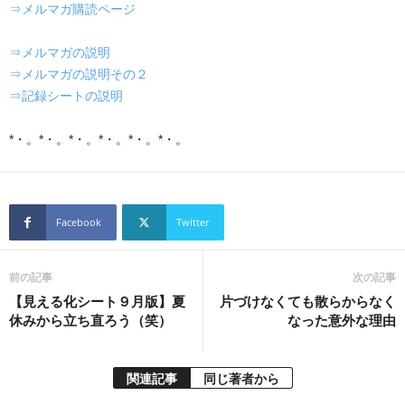
⇒メルマガ購読ページ
⇒メルマガの説明
⇒メルマガの説明その２
⇒記録シートの説明
*・。*・。*・。*・。*・。*・。
Facebook
Twitter
前の記事
次の記事
【見える化シート９月版】夏
片づけなくても散らからなく
休みから立ち直ろう（笑）
なった意外な理由
関連記事
同じ著者から