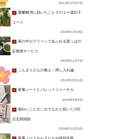
2011年12月27日
憂鬱解消に効いたことその２〜遺伝子
2
コード
2020年1月19日
家の中がグリーンであふれる葉っぱの
3
定期便サービス
2019年11月7日
こんまりさんの教え～押し入れ編
4
2013年2月11日
家事ノートとバレットジャーナル
5
2018年6月5日
面白いことがこれでもかと続いた100
6
日玄関掃除
2018年11月25日
家事ノートからまたもや脱却失敗…
7