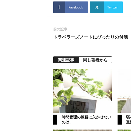
Facebook
Twitter
前の記事
トラベラーズノートにぴったりの付箋
関連記事
同じ著者から
時間管理の練習に欠かせない
寝
のは…
重