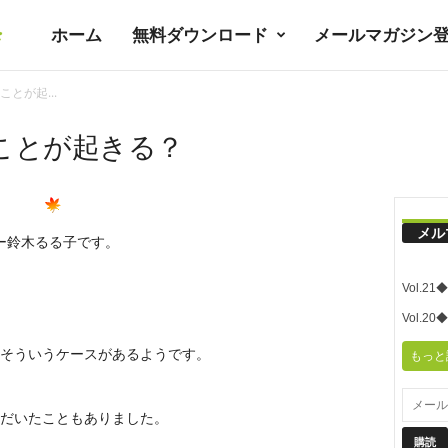
ホーム
無料ダウンロード
メールマガジン
暮
とが起...
ラ
ことが起きる？
シ
メル
ー鈴木るる子です。
ノ
Vol.
ユ
Vol.
そういうケースがあるようです。
もっと
ト
だいたこともありました。