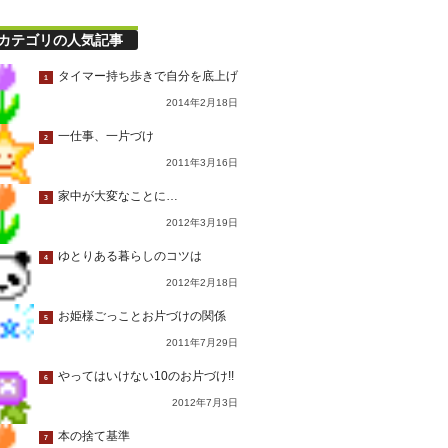
カテゴリの人気記事
タイマー持ち歩きで自分を底上げ
1
2014年2月18日
一仕事、一片づけ
2
2011年3月16日
家中が大変なことに…
3
2012年3月19日
ゆとりある暮らしのコツは
4
2012年2月18日
お姫様ごっことお片づけの関係
5
2011年7月29日
やってはいけない10のお片づけ!!
6
2012年7月3日
本の捨て基準
7