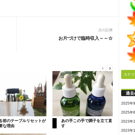
次の記事
お片づけで臨時収入～～☆
カテゴ
過去
2025年
2025年
る前のテーブルリセットが
あの手この手で調子を立て直
2023年
要な理由
す
2023年