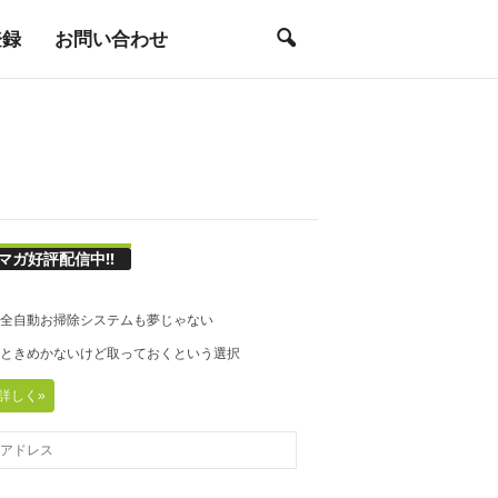
登録
お問い合わせ
マガ好評配信中!!
21◆全自動お掃除システムも夢じゃない
20◆ときめかないけど取っておくという選択
詳しく»