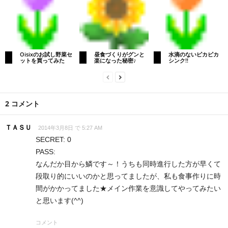
Oisixのお試し野菜セ
昼食づくりがグンと
水滴のないピカピカ
ットを買ってみた
楽になった秘密♪
シンク!!
2 コメント
ＴＡＳＵ
2014年3月8日 で 5:27 AM
SECRET: 0
PASS:
なんだか目から鱗です～！うちも同時進行した方が早くて
段取り的にいいのかと思ってましたが、私も食事作りに時
間がかかってました★メイン作業を意識してやってみたい
と思います(^^)
コメント