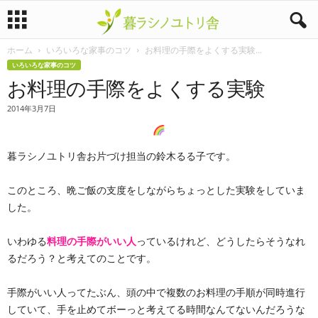
ホーム
いろいろな家事のコツ
お料理の手際をよくする実験...
暮
いろいろな家事のコツ
お料理の手際をよくする実験
ラ
2014年3月7日
シ
ノ
暮ラシノユトリ舎お片づけ担当の鈴木るる子です。
ユ
このところ、晩ご飯の支度をしながらちょっとした実験をしていま
した。
ト
いわゆる
料理の手際がいい人
っているけれど、どうしたらそうなれ
リ
るだろう？と考えてのことです。
舎
手際がいい人ってたぶん、頭の中で複数のお料理の手順が同時進行
していて、手を止めてボーっと考えてる時間なんてないんだろうな