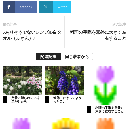
Facebook
Twitter
前の記事
次の記事
♪ありそうでないシンプル白タ
料理の手際を意外に大きく左
オル（ふきん）♪
右すること
関連記事
同じ著者から
定番に縛られている
連休中にやってよか
気がしたら
ったこと
料理の手際を意外に
大きく左右すること