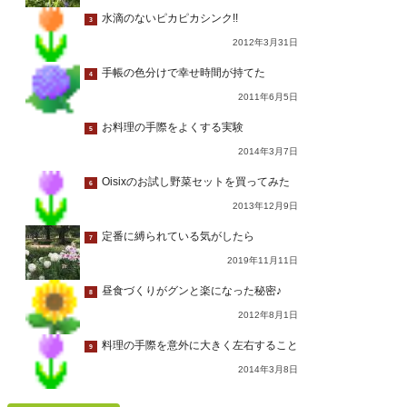
水滴のないピカピカシンク!!
3
2012年3月31日
手帳の色分けで幸せ時間が持てた
4
2011年6月5日
お料理の手際をよくする実験
5
2014年3月7日
Oisixのお試し野菜セットを買ってみた
6
2013年12月9日
定番に縛られている気がしたら
7
2019年11月11日
昼食づくりがグンと楽になった秘密♪
8
2012年8月1日
料理の手際を意外に大きく左右すること
9
2014年3月8日