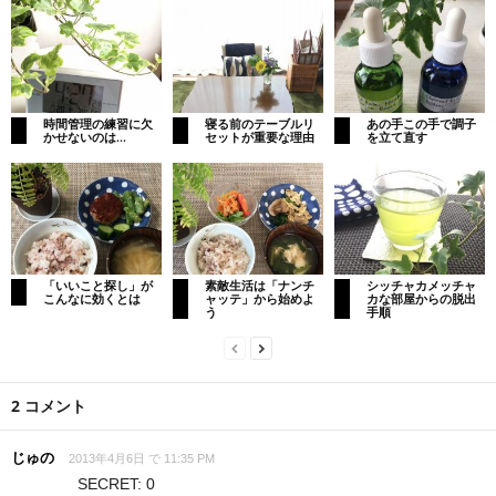
時間管理の練習に欠
寝る前のテーブルリ
あの手この手で調子
かせないのは…
セットが重要な理由
を立て直す
「いいこと探し」が
素敵生活は「ナンチ
シッチャカメッチャ
こんなに効くとは
ャッテ」から始めよ
カな部屋からの脱出
う
手順
2 コメント
じゅの
2013年4月6日 で 11:35 PM
SECRET: 0