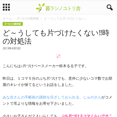
ホーム
片づけの精神面
ど～うしても片づけたくない...
暮
片づけの精神面
ど～うしても片づけたくない!!時
ラ
の対処法
シ
2013年4月5日
ノ
こんにちは♪片づけペースメーカー鈴木るる子です。
ユ
ト
昨日は、１コマ５分のぷち片づけでも、意外に少ないコマ数でお部
屋のキレイが保てるというお話をしました。
リ
あな吉さんの手帳術の講師を目ざしておられる、じゅのさん
がコメ
舎
ントで耳よりな情報をお寄せ下さいました。
小さいお子さんが２人いらしても、
ぷち片づけ３コマくらいでそこ