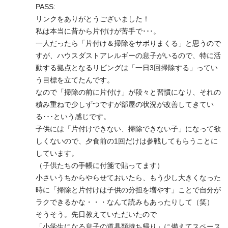
PASS:
リンクをありがとうございました！
私は本当に昔から片付けが苦手で･･･。
一人だったら「片付け＆掃除をサボりまくる」と思うので
すが、ハウスダストアレルギーの息子がいるので、特に活
動する拠点となるリビングは「一日3回掃除する」ってい
う目標を立てたんです。
なので「掃除の前に片付け」が段々と習慣になり、それの
積み重ねで少しずつですが部屋の状況が改善してきてい
る･･･という感じです。
子供には「片付けできない、掃除できない子」になって欲
しくないので、夕食前の1回だけは参戦してもらうことに
しています。
（子供たちの手帳に付箋で貼ってます）
小さいうちからやらせておいたら、もう少し大きくなった
時に「掃除と片付けは子供の分担を増やす」ことで自分が
ラクできるかな・・・なんて読みもあったりして（笑）
そうそう。先日教えていただいたので
「小学生になる息子の道具類持ち帰り」に備えてスペース