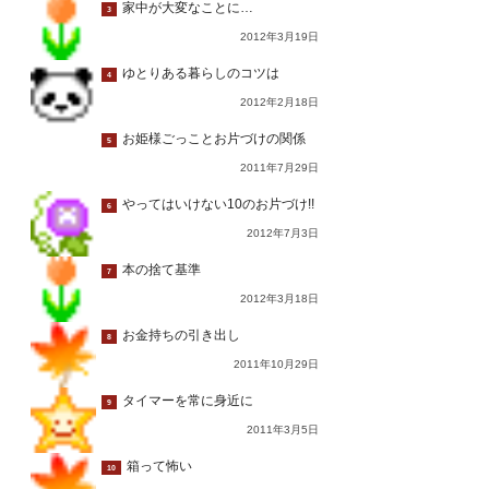
家中が大変なことに…
3
2012年3月19日
ゆとりある暮らしのコツは
4
2012年2月18日
お姫様ごっことお片づけの関係
5
2011年7月29日
やってはいけない10のお片づけ!!
6
2012年7月3日
本の捨て基準
7
2012年3月18日
お金持ちの引き出し
8
2011年10月29日
タイマーを常に身近に
9
2011年3月5日
箱って怖い
10