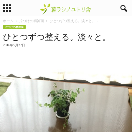
ホーム
片づけの精神面
ひとつずつ整える。淡々と。...
暮
片づけの精神面
ひとつずつ整える。淡々と。
ラ
2016年5月27日
シ
ノ
ユ
ト
リ
舎