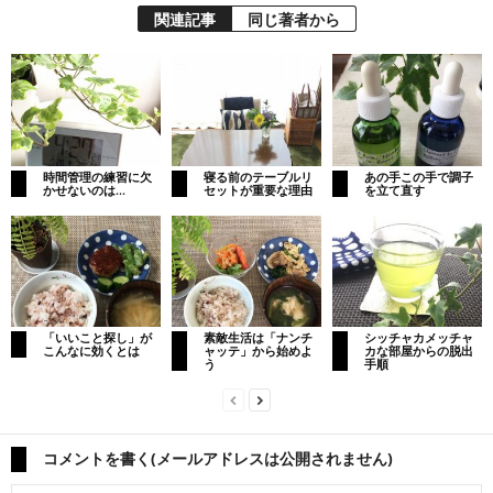
関連記事
同じ著者から
時間管理の練習に欠
寝る前のテーブルリ
あの手この手で調子
かせないのは…
セットが重要な理由
を立て直す
「いいこと探し」が
素敵生活は「ナンチ
シッチャカメッチャ
こんなに効くとは
ャッテ」から始めよ
カな部屋からの脱出
う
手順
コメントを書く(メールアドレスは公開されません)