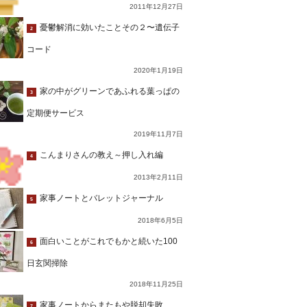
2011年12月27日
憂鬱解消に効いたことその２〜遺伝子
2
コード
2020年1月19日
家の中がグリーンであふれる葉っぱの
3
定期便サービス
2019年11月7日
こんまりさんの教え～押し入れ編
4
2013年2月11日
家事ノートとバレットジャーナル
5
2018年6月5日
面白いことがこれでもかと続いた100
6
日玄関掃除
2018年11月25日
家事ノートからまたもや脱却失敗…
7