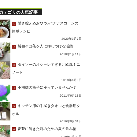
カテゴリの人気記事
甘さ控えめおやつ♪バナナスコーンの
1
簡単レシピ
2020年3月7日
韃靼そば茶を人に押しつける活動
2
2018年1月11日
ダイソーのオシャレすぎる北欧風ミニ
3
ノート
2018年6月8日
不機嫌の椅子に座っていませんか？
4
2011年6月13日
キッチン用の手拭きタオルと食器用タ
5
オル
2016年8月31日
麦茶に飽きた時のための夏の飲み物
6
2018年7月22日