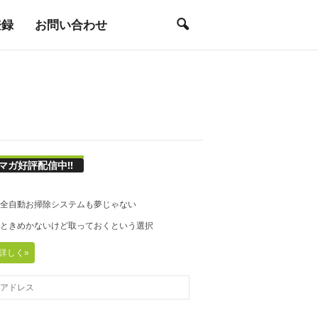
登録
お問い合わせ
マガ好評配信中!!
21◆全自動お掃除システムも夢じゃない
20◆ときめかないけど取っておくという選択
詳しく»