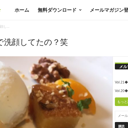
ホーム
無料ダウンロード
メールマガジン
暮
し...
ラ
で洗顔してたの？笑
シ
メル
ノ
Vol.
ユ
Vol.
もっと
ト