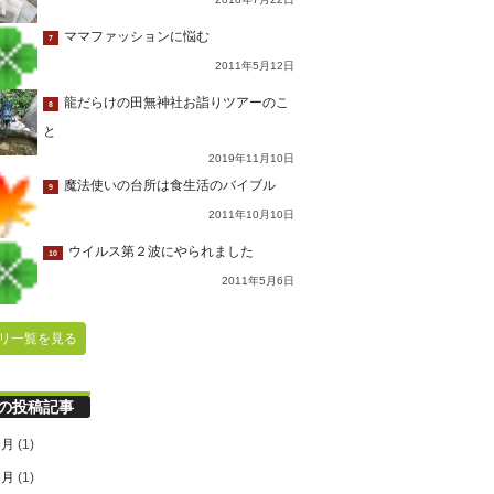
ママファッションに悩む
7
2011年5月12日
龍だらけの田無神社お詣りツアーのこ
8
と
2019年11月10日
魔法使いの台所は食生活のバイブル
9
2011年10月10日
ウイルス第２波にやられました
10
2011年5月6日
リ一覧を見る
の投稿記事
9月
(1)
6月
(1)