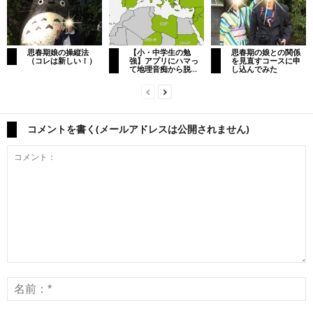
思春期娘の操縦法
【小・中学生の勉
思春期の娘との関係
（コレは新しい！）
強】アプリにハマっ
を見直すコースに申
て地理音痴から脱...
し込んでみた
コメントを書く(メールアドレスは公開されません)