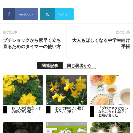
Facebook
Twitter
前の記事
次の記事
プチショックから素早く立ち
大人もほしくなる中学生向け
直るためのタイマーの使い方
手帳
関連記事
同じ著者から
わーん六日坊主（そ
まるで仲のよい親子
「ブログネタがない
の長い言い訳）
みたい（笑）
ならこうすれば？」
と娘が言った