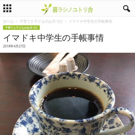
ホーム
子育てと子どものお片づけ
イマドキ中学生の手帳事情
暮
子育てと子どものお片づけ
イマドキ中学生の手帳事情
ラ
2018年4月27日
シ
ノ
ユ
ト
リ
舎