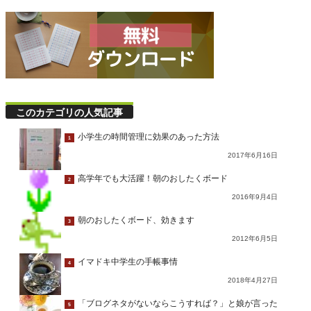
このカテゴリの人気記事
小学生の時間管理に効果のあった方法
1
2017年6月16日
高学年でも大活躍！朝のおしたくボード
2
2016年9月4日
朝のおしたくボード、効きます
3
2012年6月5日
イマドキ中学生の手帳事情
4
2018年4月27日
「ブログネタがないならこうすれば？」と娘が言った
5