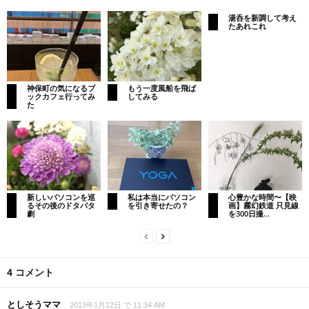
湯呑を新調して考え
たあれこれ
神保町の気になるブ
もう一度風船を飛ば
ックカフェ行ってみ
してみる
た
新しいパソコンを巡
私は本当にパソコン
心豊かな時間〜【映
るその後のドタバタ
を引き寄せたの？
画】霧幻鉄道 只見線
劇
を300日撮...
4 コメント
としそうママ
2013年1月12日 で 11:34 AM