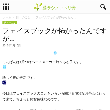
ホーム
日々のこと
フェイスブックが怖かったん...
暮
日々のこと
フェイスブックが怖かったんです
ラ
が…
シ
2013年1月10日
ノ
こんばんは♪片づけペースメーカー鈴木るる子です。
ユ
ト
珍しく夜の更新です。
リ
今日はフェイスブックのことをいろいろ聞ける優雅なお茶会に行っ
舎
て来て、ちょっと興奮気味なのです。