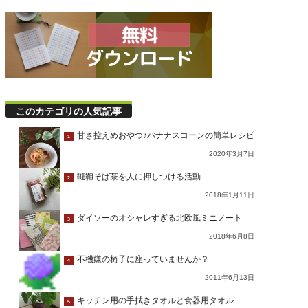
このカテゴリの人気記事
甘さ控えめおやつ♪バナナスコーンの簡単レシピ
1
2020年3月7日
韃靼そば茶を人に押しつける活動
2
2018年1月11日
ダイソーのオシャレすぎる北欧風ミニノート
3
2018年6月8日
不機嫌の椅子に座っていませんか？
4
2011年6月13日
キッチン用の手拭きタオルと食器用タオル
5