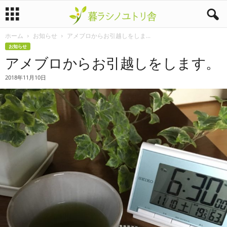
ホーム
お知らせ
アメブロからお引越しをしま...
暮
お知らせ
アメブロからお引越しをします。
ラ
2018年11月10日
シ
ノ
ユ
ト
リ
舎