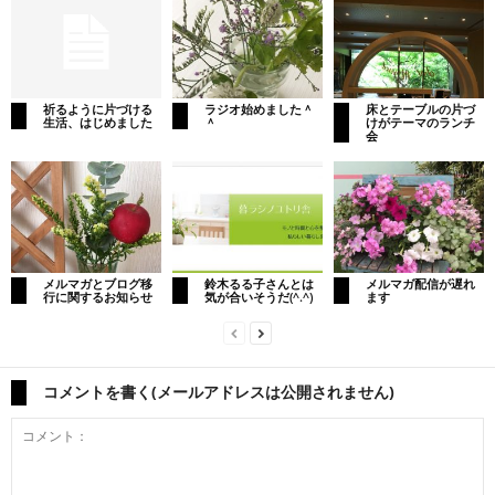
祈るように片づける
ラジオ始めました＾
床とテーブルの片づ
生活、はじめました
＾
けがテーマのランチ
会
メルマガとブログ移
鈴木るる子さんとは
メルマガ配信が遅れ
行に関するお知らせ
気が合いそうだ(^.^)
ます
コメントを書く(メールアドレスは公開されません)