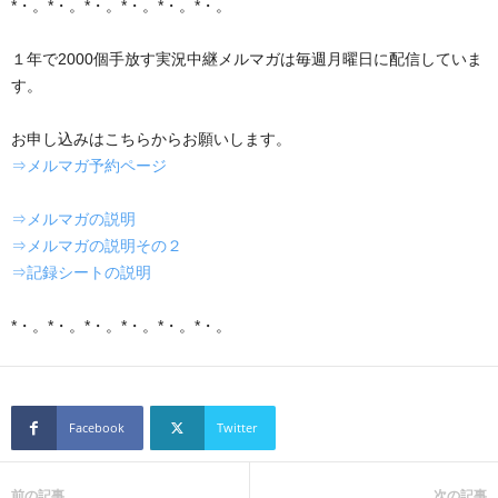
*・。*・。*・。*・。*・。*・。
１年で2000個手放す実況中継メルマガは毎週月曜日に配信していま
す。
お申し込みはこちらからお願いします。
⇒メルマガ予約ページ
⇒メルマガの説明
⇒メルマガの説明その２
⇒記録シートの説明
*・。*・。*・。*・。*・。*・。
Facebook
Twitter
前の記事
次の記事