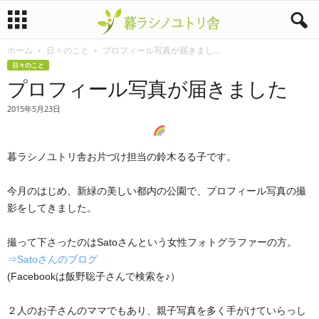
ホーム
日々のこと
プロフィール写真が届きまし...
暮
日々のこと
プロフィール写真が届きました
ラ
2015年5月23日
シ
ノ
暮ラシノユトリ舎お片づけ担当の鈴木るる子です。
ユ
今月のはじめ、新緑の美しい都内の公園で、プロフィール写真の撮
影をしてきました。
ト
撮って下さったのはSatoさんという女性フォトグラファーの方。
リ
⇒Satoさんのブログ
舎
(Facebookは飯野聡子さんで検索を♪）
２人のお子さんのママでもあり、親子写真を多く手がけていらっし