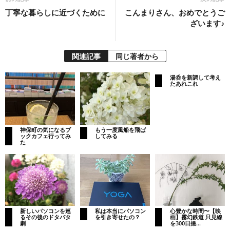
丁寧な暮らしに近づくために
こんまりさん、おめでとうご
ざいます♪
関連記事
同じ著者から
湯呑を新調して考え
たあれこれ
神保町の気になるブ
もう一度風船を飛ば
ックカフェ行ってみ
してみる
た
新しいパソコンを巡
私は本当にパソコン
心豊かな時間〜【映
るその後のドタバタ
を引き寄せたの？
画】霧幻鉄道 只見線
劇
を300日撮...