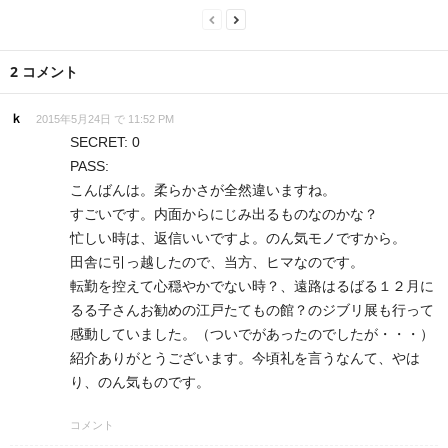
2 コメント
ｋ
2015年5月24日 で 11:52 PM
SECRET: 0
PASS:
こんばんは。柔らかさが全然違いますね。
すごいです。内面からにじみ出るものなのかな？
忙しい時は、返信いいですよ。のん気モノですから。
田舎に引っ越したので、当方、ヒマなのです。
転勤を控えて心穏やかでない時？、遠路はるばる１２月に
るる子さんお勧めの江戸たてもの館？のジブリ展も行って
感動していました。（ついでがあったのでしたが・・・）
紹介ありがとうございます。今頃礼を言うなんて、やは
り、のん気ものです。
コメント