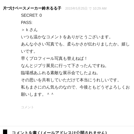
片づけペースメーカー鈴木るる子
2015年5月25日 で 10:29 AM
SECRET: 0
PASS:
＞ｋさん
いつも温かなコメントをありがとうございます。
あんな小さい写真でも、柔らかさが伝わりましたか。嬉し
いです。
早くプロフィール写真も替えねば！
なんとジブリ展見に行って下さったんですね。
臨場感あふれる素敵な展示会でしたよね。
その思いを共有していただけて本当にうれしいです。
私もまさにのん気ものなので、今後ともどうぞよろしくお
願いします。＾＾
コメント
コメントを書く(メールアドレスは公開されません)