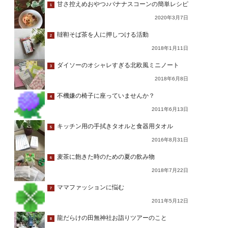
甘さ控えめおやつ♪バナナスコーンの簡単レシピ
1
2020年3月7日
韃靼そば茶を人に押しつける活動
2
2018年1月11日
ダイソーのオシャレすぎる北欧風ミニノート
3
2018年6月8日
不機嫌の椅子に座っていませんか？
4
2011年6月13日
キッチン用の手拭きタオルと食器用タオル
5
2016年8月31日
麦茶に飽きた時のための夏の飲み物
6
2018年7月22日
ママファッションに悩む
7
2011年5月12日
龍だらけの田無神社お詣りツアーのこと
8