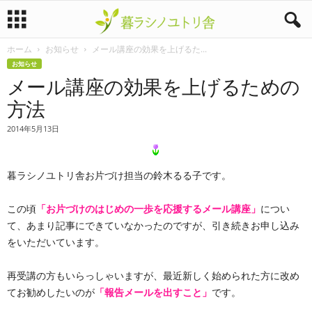
ホーム
お知らせ
メール講座の効果を上げるた...
暮
お知らせ
メール講座の効果を上げるための
ラ
方法
シ
2014年5月13日
ノ
暮ラシノユトリ舎お片づけ担当の鈴木るる子です。
ユ
ト
この頃
「お片づけのはじめの一歩を応援するメール講座」
につい
て、あまり記事にできていなかったのですが、引き続きお申し込み
リ
をいただいています。
舎
再受講の方もいらっしゃいますが、最近新しく始められた方に改め
てお勧めしたいのが
「報告メールを出すこと」
です。