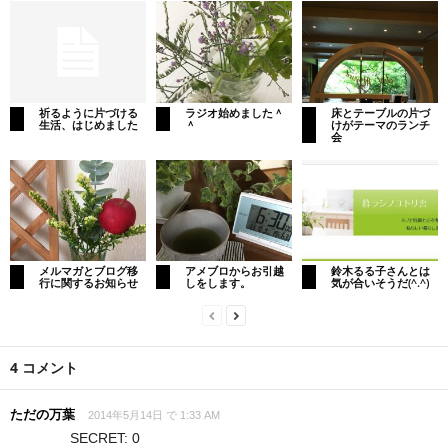
祈るように片づける
ラジオ始めました＾
床とテーブルの片づ
生活、はじめました
＾
けがテーマのランチ
会
メルマガとブログ移
アメブロからお引越
鈴木るる子さんとは
行に関するお知らせ
しをします。
気が合いそうだ(^.^)
4 コメント
ただの万葉
2014年5月14日 で 1:33 AM
SECRET: 0