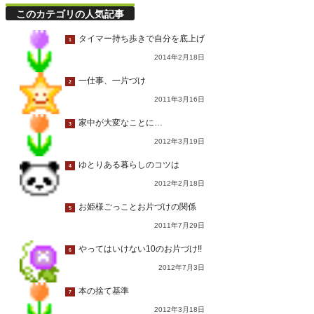
このカテゴリの人気記事
タイマー持ち歩きで自分を底上げ
1
2014年2月18日
一仕事、一片づけ
2
2011年3月16日
家中が大変なことに…
3
2012年3月19日
ゆとりある暮らしのコツは
4
2012年2月18日
お姫様ごっことお片づけの関係
5
2011年7月29日
やってはいけない10のお片づけ!!
6
2012年7月3日
本の捨て基準
7
2012年3月18日