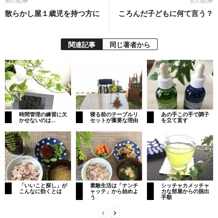
前の記事
次の記事
散らかし屋１歳児を持つ方に
ころんだ子どもに何て言う？
関連記事
同じ著者から
時間管理の練習に欠
寝る前のテーブルリ
あの手この手で調子
かせないのは…
セットが重要な理由
を立て直す
「いいこと探し」が
素敵生活は「ナンチ
シッチャカメッチャ
こんなに効くとは
ャッテ」から始めよ
カな部屋からの脱出
う
手順