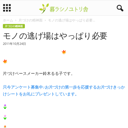
ホーム
片づけの精神面
モノの逃げ場はやっぱり必要...
暮
片づけの精神面
モノの逃げ場はやっぱり必要
ラ
2011年10月24日
シ
ノ
ユ
片づけペースメーカー鈴木るる子です。
ト
只今アンケート募集中♪お片づけの第一歩を応援するお片づけきっか
けシートをお礼にプレゼントしています。
リ
舎