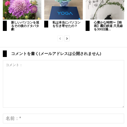
新しいパソコンを巡
私は本当にパソコン
心豊かな時間〜【映
るその後のドタバタ
を引き寄せたの？
画】霧幻鉄道 只見線
劇
を300日撮...
コメントを書く(メールアドレスは公開されません)