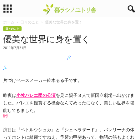
ホーム
日々のこと
優美な世界に身を置く
暮
日々のこと
優美な世界に身を置く
ラ
2011年7月31日
シ
ノ
ユ
片づけペースメーカー鈴木るる子です。
ト
昨夜は
小牧バレエ団の公演
を見に親子３人で新国立劇場へ出かけま
した。バレエを鑑賞する機会なんてめったになく、美しい世界を堪
リ
能してきました。
舎
演目は『ペトルウシュカ』と『シェヘラザード』。バレリーナの体
ってホントに綺麗ですねえ。予習の甲斐あって、物語の筋もよくわ