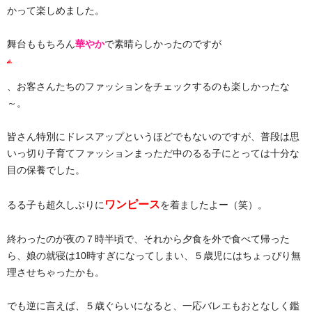
かって楽しめました。
舞台ももちろん
華やか
で素晴らしかったのですが
、お客さんたちのファッションをチェックするのも楽しかったな
～。
皆さん特別にドレスアップというほどでもないのですが、普段は思
いっ切り子育てファッションまっただ中のるる子にとっては十分な
目の保養でした。
ワンピース
るる子も超久しぶりに
を着ましたよー（笑）。
終わったのが夜の７時半頃で、それから夕食を外で食べて帰った
ら、娘の就寝は10時すぎになってしまい、５歳児にはちょっぴり無
理させちゃったかも。
でも逆に言えば、５歳ぐらいになると、一応バレエもおとなしく鑑