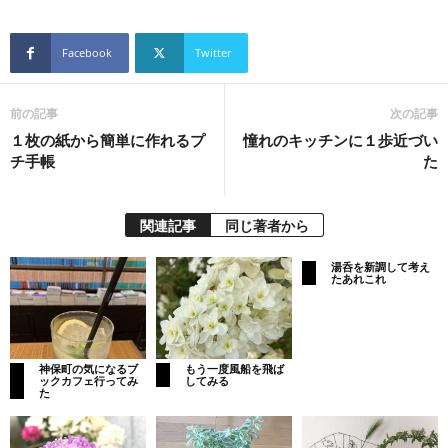
Facebook
Twitter
前の記事
次の記事
１枚の紙から簡単に作れるプ
憧れのキッチンに１歩近づい
チ手帳
た
関連記事
同じ著者から
湯呑を新調して考え
たあれこれ
神保町の気になるブ
もう一度風船を飛ば
ックカフェ行ってみ
してみる
た