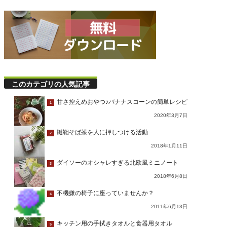
このカテゴリの人気記事
甘さ控えめおやつ♪バナナスコーンの簡単レシピ
1
2020年3月7日
韃靼そば茶を人に押しつける活動
2
2018年1月11日
ダイソーのオシャレすぎる北欧風ミニノート
3
2018年6月8日
不機嫌の椅子に座っていませんか？
4
2011年6月13日
キッチン用の手拭きタオルと食器用タオル
5