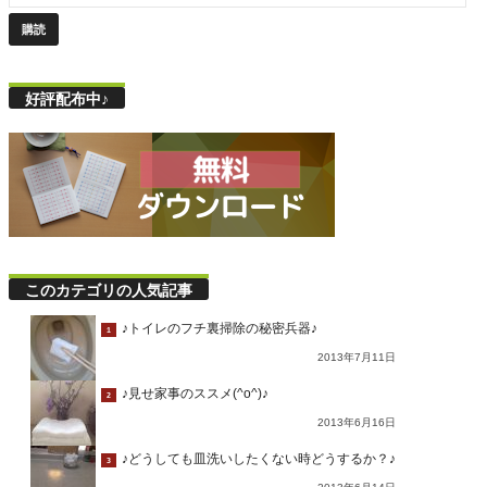
好評配布中♪
このカテゴリの人気記事
♪トイレのフチ裏掃除の秘密兵器♪
1
2013年7月11日
♪見せ家事のススメ(^o^)♪
2
2013年6月16日
♪どうしても皿洗いしたくない時どうするか？♪
3