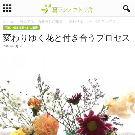
ホーム
写真で伝える暮らしの風景
変わりゆく花と付き合うプロ...
暮
写真で伝える暮らしの風景
変わりゆく花と付き合うプロセス
ラ
2018年3月5日
シ
ノ
ユ
ト
リ
舎