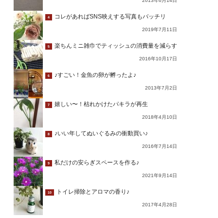
2013年6月14日
コレがあればSNS映えする写真もバッチリ
4
2019年7月11日
楽ちんミニ雑巾でティッシュの消費量を減らす
5
2016年10月17日
♪すごい！金魚の卵が孵ったよ♪
6
2013年7月2日
嬉しい〜！枯れかけたパキラが再生
7
2018年4月10日
♪いい年してぬいぐるみの衝動買い♪
8
2016年7月14日
私だけの安らぎスペースを作る♪
9
2021年9月14日
トイレ掃除とアロマの香り♪
10
2017年4月28日