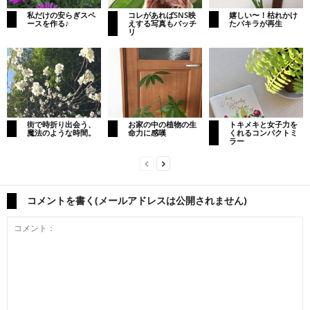
私だけの安らぎスペ
コレがあればSNS映
嬉しい〜！枯れかけ
ースを作る♪
えする写真もバッチ
たパキラが再生
リ
街で時折り出会う、
お家の中の植物の生
トキメキと女子力を
魔法のような時間。
命力に感嘆
くれるコンパクトミ
ラー
コメントを書く(メールアドレスは公開されません)