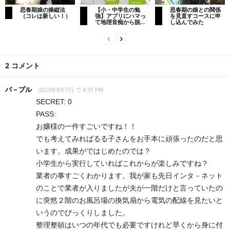
思春期娘の操縦法
【小・中学生の勉
思春期の娘との関係
（コレは新しい！）
強】アプリにハマっ
を見直すコースに申
て地理音痴から脱...
し込んでみた
2 コメント
パ－プル
2013年9月7日 で 4:37 PM
SECRET: 0
PASS:
お嬢様の一件すごいですね！！
でも考えてみればるる子さんをお手本に頑張ったのだと思
います。成果がではじめたのでは？
小学生から実行していればこれからが楽しみですね？
業者の事すごくわかります。我が家も先日インタ－ネット
のことで業者が入りましたが夫が一階だけと言っていたの
に突然２階のお風呂場の換気扇から電気の配線を見たいと
いうのでびっくりしました。
整理整頓はいつの年代でも必要ですけれど早くから身に付