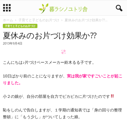
ホーム
子育てと子どものお片づけ
夏休みのお片づけ効果か??...
暮
子育てと子どものお片づけ
夏休みのお片づけ効果か??
ラ
2013年9月4日
シ
ノ
こんにちは♪片づけペースメーカー鈴木るる子です。
ユ
10日ばかり前のことになりますが、
実は我が家ですごいことが起こ
りました。
ト
小２の娘が、自分の部屋を自力でピカピカに片づけたのです
リ
舎
恥をしのんで告白しますが、１学期の通知表では「身の回りの整理
整頓」に「もう少し」がついてしまった娘。