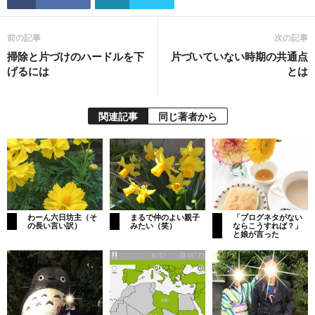
前の記事
次の記事
掃除と片づけのハードルを下
片づいていない時期の共通点
げるには
とは
関連記事
同じ著者から
わーん六日坊主（そ
まるで仲のよい親子
「ブログネタがない
の長い言い訳）
みたい（笑）
ならこうすれば？」
と娘が言った