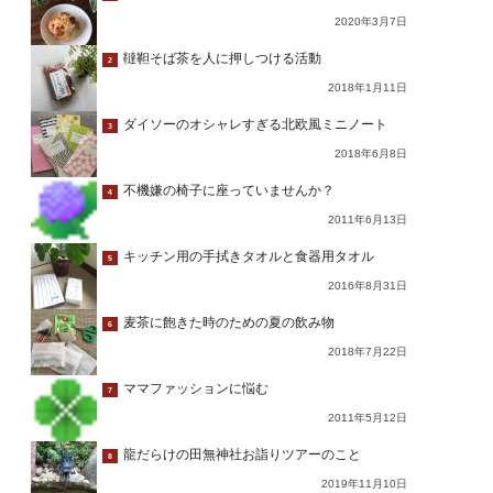
2020年3月7日
韃靼そば茶を人に押しつける活動
2
2018年1月11日
ダイソーのオシャレすぎる北欧風ミニノート
3
2018年6月8日
不機嫌の椅子に座っていませんか？
4
2011年6月13日
キッチン用の手拭きタオルと食器用タオル
5
2016年8月31日
麦茶に飽きた時のための夏の飲み物
6
2018年7月22日
ママファッションに悩む
7
2011年5月12日
龍だらけの田無神社お詣りツアーのこと
8
2019年11月10日