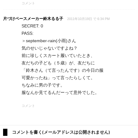
コメント
片づけペースメーカー鈴木るる子
2011年10月19日 で 6:34 PM
SECRET: 0
PASS:
＞september-rain(小雨)さん
気のせいじゃないですよね？
前に珍しくスカート履いていたとき、
友だちの子ども（５歳）が、友だちに
「鈴木さん（て言ったんです）の今日の服
可愛かったね」って言ったらしくて。
ちなみに男の子です。
服なんか見てるんだーって意外でした。
コメント
コメントを書く(メールアドレスは公開されません)