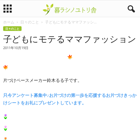
ホーム
日々のこと
子どもにモテるママファッシ...
暮
日々のこと
子どもにモテるママファッション
ラ
2011年10月19日
シ
ノ
ユ
片づけペースメーカー鈴木るる子です。
ト
只今アンケート募集中♪お片づけの第一歩を応援するお片づけきっか
けシートをお礼にプレゼントしています。
リ
舎