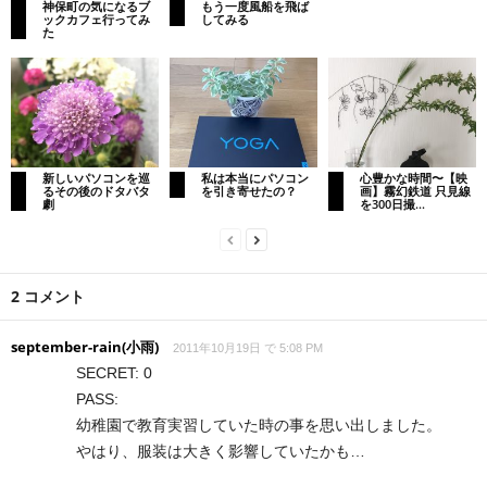
神保町の気になるブ
もう一度風船を飛ば
ックカフェ行ってみ
してみる
た
新しいパソコンを巡
私は本当にパソコン
心豊かな時間〜【映
るその後のドタバタ
を引き寄せたの？
画】霧幻鉄道 只見線
劇
を300日撮...
2 コメント
september-rain(小雨)
2011年10月19日 で 5:08 PM
SECRET: 0
PASS:
幼稚園で教育実習していた時の事を思い出しました。
やはり、服装は大きく影響していたかも…