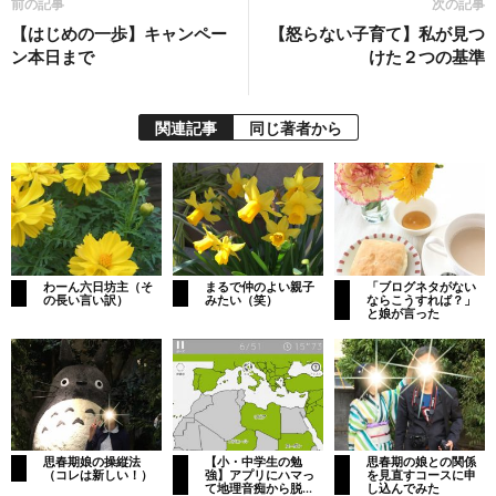
前の記事
次の記事
【はじめの一歩】キャンペー
【怒らない子育て】私が見つ
ン本日まで
けた２つの基準
関連記事
同じ著者から
わーん六日坊主（そ
まるで仲のよい親子
「ブログネタがない
の長い言い訳）
みたい（笑）
ならこうすれば？」
と娘が言った
思春期娘の操縦法
【小・中学生の勉
思春期の娘との関係
（コレは新しい！）
強】アプリにハマっ
を見直すコースに申
て地理音痴から脱...
し込んでみた