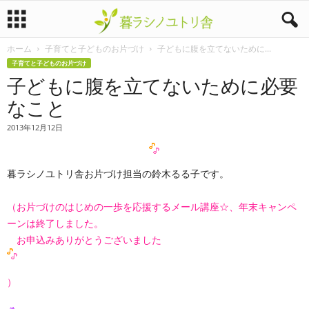
ホーム
子育てと子どものお片づけ
子どもに腹を立てないために...
暮
子育てと子どものお片づけ
子どもに腹を立てないために必要
ラ
なこと
シ
2013年12月12日
ノ
暮ラシノユトリ舎お片づけ担当の鈴木るる子です。
ユ
ト
（お片づけのはじめの一歩を応援するメール講座☆、年末キャンペ
ーンは終了しました。
リ
お申込みありがとうございました
舎
）