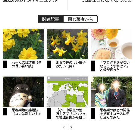
関連記事
同じ著者から
わーん六日坊主（そ
まるで仲のよい親子
「ブログネタがない
の長い言い訳）
みたい（笑）
ならこうすれば？」
と娘が言った
思春期娘の操縦法
【小・中学生の勉
思春期の娘との関係
（コレは新しい！）
強】アプリにハマっ
を見直すコースに申
て地理音痴から脱...
し込んでみた