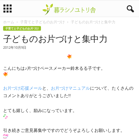
ホーム
子育てと子どものお片づけ
子どものお片づけと集中力
暮
子育てと子どものお片づけ
子どものお片づけと集中力
ラ
2012年10月9日
シ
ノ
こんにちは♪片づけペースメーカー鈴木るる子です。
ユ
お片づけ応援メール
と、
お片づけマニュアル
について、たくさんの
ト
コメントありがとうございました!!
リ
とても嬉しく、励みになっています。
舎
引き続きご意見募集中ですのでどうぞよろしくお願いします。