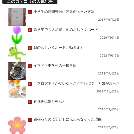
このカテゴリの人気記事
小学生の時間管理に効果のあった方法
1
2017年6月16日
高学年でも大活躍！朝のおしたくボード
2
2016年9月4日
朝のおしたくボード、効きます
3
2012年6月5日
イマドキ中学生の手帳事情
4
2018年4月27日
「ブログネタがないならこうすれば？」と娘が言った
5
2018年11月23日
春休みは娘と朝活♪
6
2015年3月30日
頑張ったのに子どもに伝わらなかった理由
7
2013年2月28日