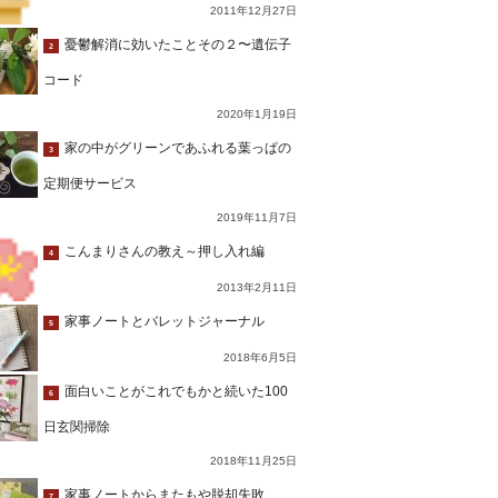
2011年12月27日
憂鬱解消に効いたことその２〜遺伝子
2
コード
2020年1月19日
家の中がグリーンであふれる葉っぱの
3
定期便サービス
2019年11月7日
こんまりさんの教え～押し入れ編
4
2013年2月11日
家事ノートとバレットジャーナル
5
2018年6月5日
面白いことがこれでもかと続いた100
6
日玄関掃除
2018年11月25日
家事ノートからまたもや脱却失敗…
7