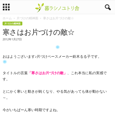
ホーム
片づけの精神面
寒さはお片づけの敵☆
暮
片づけの精神面
寒さはお片づけの敵☆
ラ
2012年1月27日
シ
ノ
おはようございます♪片づけペースメーカー鈴木るる子です。
ユ
タイトルの言葉
「寒さはお片づけの敵」
、これ本当に私の実感で
ト
す。
リ
とにかく寒いと動きが鈍くなり、やる気があっても体が動かない
～。
舎
今がいちばーん寒い時期ですよね。