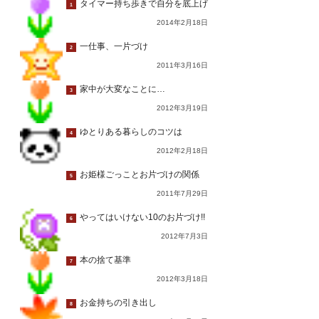
タイマー持ち歩きで自分を底上げ
1
2014年2月18日
一仕事、一片づけ
2
2011年3月16日
家中が大変なことに…
3
2012年3月19日
ゆとりある暮らしのコツは
4
2012年2月18日
お姫様ごっことお片づけの関係
5
2011年7月29日
やってはいけない10のお片づけ!!
6
2012年7月3日
本の捨て基準
7
2012年3月18日
お金持ちの引き出し
8