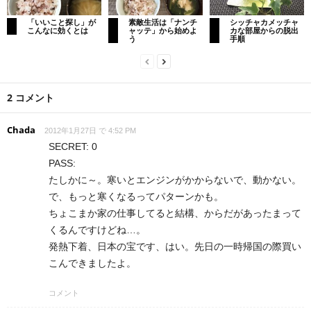
「いいこと探し」が
素敵生活は「ナンチ
シッチャカメッチャ
こんなに効くとは
ャッテ」から始めよ
カな部屋からの脱出
う
手順
2 コメント
Chada
2012年1月27日 で 4:52 PM
SECRET: 0
PASS:
たしかに～。寒いとエンジンがかからないで、動かない。
で、もっと寒くなるってパターンかも。
ちょこまか家の仕事してると結構、からだがあったまって
くるんですけどね…。
発熱下着、日本の宝です、はい。先日の一時帰国の際買い
こんできましたよ。
コメント