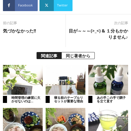
Facebook
Twitter
前の記事
次の記事
気づかなかった!!
目が～～～(>_<) & １分もかか
りません♪
関連記事
同じ著者から
時間管理の練習に欠
寝る前のテーブルリ
あの手この手で調子
かせないのは…
セットが重要な理由
を立て直す