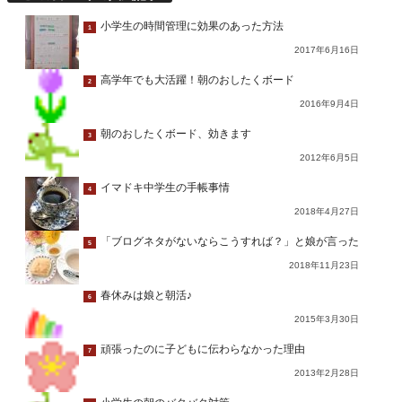
小学生の時間管理に効果のあった方法
1
2017年6月16日
高学年でも大活躍！朝のおしたくボード
2
2016年9月4日
朝のおしたくボード、効きます
3
2012年6月5日
イマドキ中学生の手帳事情
4
2018年4月27日
「ブログネタがないならこうすれば？」と娘が言った
5
2018年11月23日
春休みは娘と朝活♪
6
2015年3月30日
頑張ったのに子どもに伝わらなかった理由
7
2013年2月28日