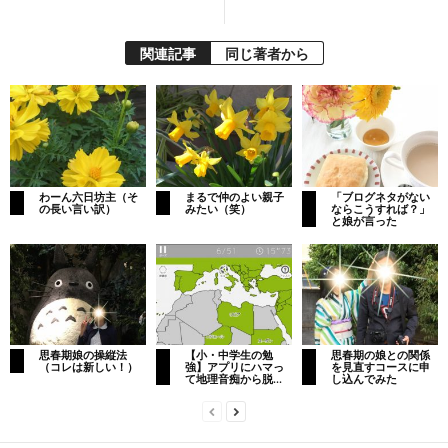
関連記事
同じ著者から
わーん六日坊主（そ
まるで仲のよい親子
「ブログネタがない
の長い言い訳）
みたい（笑）
ならこうすれば？」
と娘が言った
思春期娘の操縦法
【小・中学生の勉
思春期の娘との関係
（コレは新しい！）
強】アプリにハマっ
を見直すコースに申
て地理音痴から脱...
し込んでみた