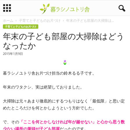
ホーム
子育てと子どものお片づけ
年末の子ども部屋の大掃除は...
暮
子育てと子どものお片づけ
年末の子ども部屋の大掃除はどう
ラ
なったか
シ
2015年1月9日
ノ
暮ラシノユトリ舎お片づけ担当の鈴木るる子です。
ユ
ト
年末のワタクシ、実は絶望しておりました。
リ
大掃除は元々あまり徹底的にするつもりはなく「最低限」と思い定
めたところだけを何とかしようという方針でした。
舎
で、その
「ここを何とかしなければ年が越せない」と心から思う数
少ない場所の筆頭が子ども部屋
だったのです。