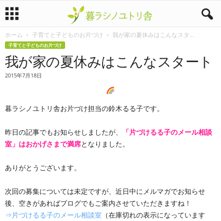
ホーム
子育てと子どものお片づけ
我が家の夏休みはこんなスタ...
暮
子育てと子どものお片づけ
我が家の夏休みはこんなスタート
ラ
2015年7月18日
シ
ノ
暮ラシノユトリ舎お片づけ担当の鈴木るる子です。
ユ
昨日の記事でもお知らせしましたが、
「片づけるる子のメール相談
室」はおかげさまで満席
となりました。
ト
ありがとうございます。
リ
舎
次回の募集については未定ですが、近日中にメルマガでお知らせ
後、空きがあればブログでもご案内させていただきますね！
⇒片づけるる子のメール相談室
（在庫切れの表示になっています