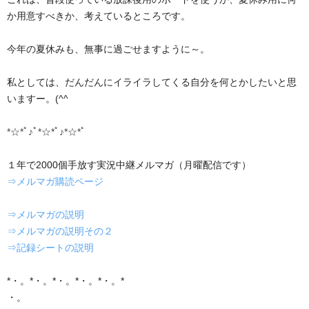
か用意すべきか、考えているところです。
今年の夏休みも、無事に過ごせますように～。
私としては、だんだんにイライラしてくる自分を何とかしたいと思
いますー。(^^ゞ
*☆*ﾟ♪ﾟ*☆*ﾟ♪*☆*ﾟ
１年で2000個手放す実況中継メルマガ（月曜配信です）
⇒メルマガ購読ページ
⇒メルマガの説明
⇒メルマガの説明その２
⇒記録シートの説明
*・。*・。*・。*・。*・。*
・。