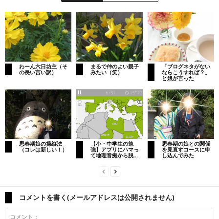
わーん六日坊主（そ
まるで仲のよい親子
「ブログネタがない
の長い言い訳）
みたい（笑）
ならこうすれば？」
と娘が言った
思春期娘の操縦法
【小・中学生の勉
思春期の娘との関係
（コレは新しい！）
強】アプリにハマっ
を見直すコースに申
て地理音痴から脱...
し込んでみた
コメントを書く(メールアドレスは公開されません)