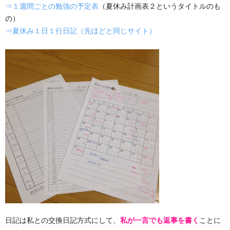
⇒１週間ごとの勉強の予定表
（夏休み計画表２というタイトルのも
の）
⇒夏休み１日１行日記（先ほどと同じサイト）
日記は私との交換日記方式にして、
私が一言でも返事を書く
ことに