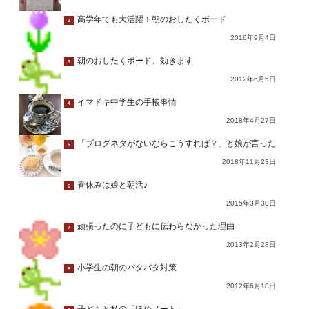
高学年でも大活躍！朝のおしたくボード
2
2016年9月4日
朝のおしたくボード、効きます
3
2012年6月5日
イマドキ中学生の手帳事情
4
2018年4月27日
「ブログネタがないならこうすれば？」と娘が言った
5
2018年11月23日
春休みは娘と朝活♪
6
2015年3月30日
頑張ったのに子どもに伝わらなかった理由
7
2013年2月28日
小学生の朝のバタバタ対策
8
2012年6月18日