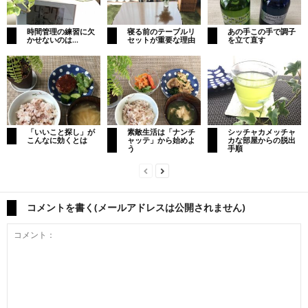
時間管理の練習に欠
寝る前のテーブルリ
あの手この手で調子
かせないのは…
セットが重要な理由
を立て直す
「いいこと探し」が
素敵生活は「ナンチ
シッチャカメッチャ
こんなに効くとは
ャッテ」から始めよ
カな部屋からの脱出
う
手順
コメントを書く(メールアドレスは公開されません)