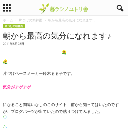
ホーム
片づけの精神面
朝から最高の気分になれます...
暮
片づけの精神面
朝から最高の気分になれます♪
ラ
2011年8月28日
シ
ノ
ユ
片づけペースメーカー鈴木るる子です。
ト
気分がアゲアゲ
リ
になること間違いなしのこのサイト、前から知ってはいたのです
舎
が、ブログパーツが出ていたので貼りつけてみました。