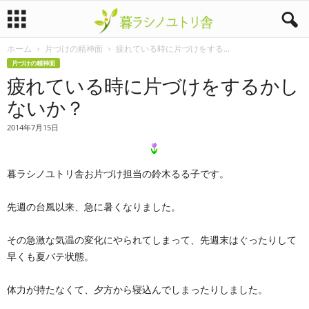
ホーム
片づけの精神面
疲れている時に片づけをする...
暮
片づけの精神面
疲れている時に片づけをするかし
ラ
ないか？
シ
2014年7月15日
ノ
暮ラシノユトリ舎お片づけ担当の鈴木るる子です。
ユ
ト
先週の台風以来、急に暑くなりました。
リ
その急激な気温の変化にやられてしまって、先週末はぐったりして
早くも夏バテ状態。
舎
体力が持たなくて、夕方から寝込んでしまったりしました。