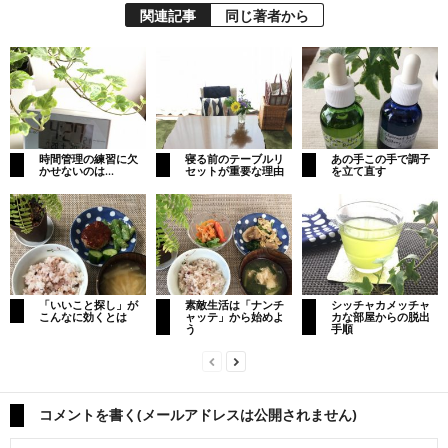
関連記事
同じ著者から
時間管理の練習に欠
寝る前のテーブルリ
あの手この手で調子
かせないのは…
セットが重要な理由
を立て直す
「いいこと探し」が
素敵生活は「ナンチ
シッチャカメッチャ
こんなに効くとは
ャッテ」から始めよ
カな部屋からの脱出
う
手順
コメントを書く(メールアドレスは公開されません)