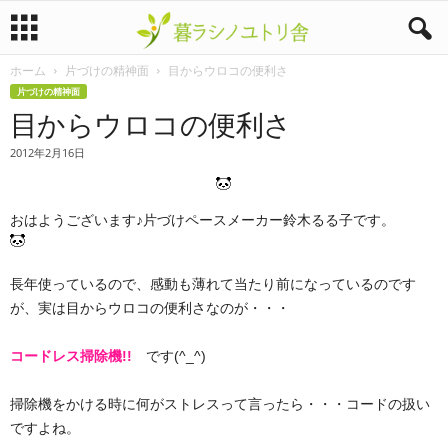
ホーム
片づけの精神面
目からウロコの便利さ
暮
片づけの精神面
目からウロコの便利さ
ラ
2012年2月16日
シ
ノ
おはようございます♪片づけペースメーカー鈴木るる子です。
ユ
長年使っているので、感動も薄れて当たり前になっているのです
ト
が、実は目からウロコの便利さなのが・・・
リ
コードレス掃除機!!
です(^_^)
舎
掃除機をかける時に何がストレスって言ったら・・・コードの扱い
ですよね。