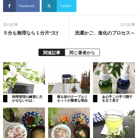
Facebook
Twitter
前の記事
次の記事
５分も無理なら１分片づけ
洗濯かご、進化のプロセス～
関連記事
同じ著者から
時間管理の練習に欠
寝る前のテーブルリ
あの手この手で調子
かせないのは…
セットが重要な理由
を立て直す