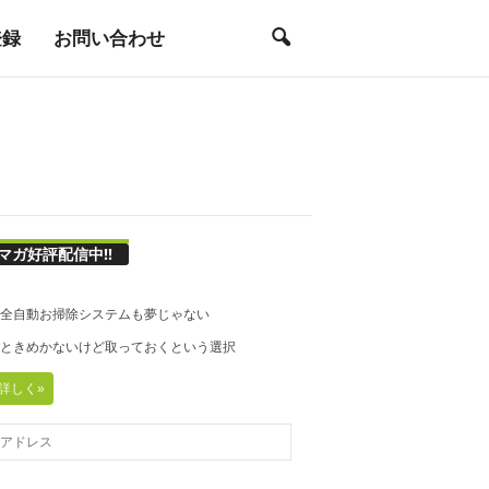
登録
お問い合わせ
マガ好評配信中!!
21◆全自動お掃除システムも夢じゃない
20◆ときめかないけど取っておくという選択
詳しく»