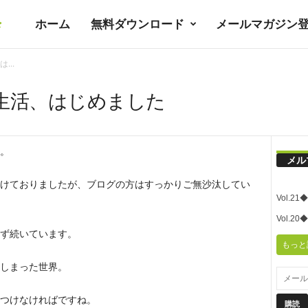
ホーム
無料ダウンロード
メールマガジン
暮
..
ラ
生活、はじめました
シ
。
メル
ノ
けておりましたが、ブログの方はすっかりご無沙汰してい
Vol.
ユ
Vol.
ず続いています。
もっと
ト
しまった世界。
つけなければですね。