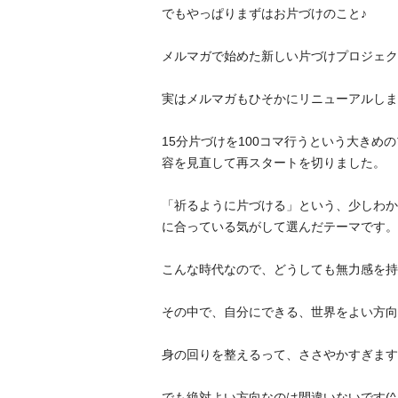
でもやっぱりまずはお片づけのこと
♪
メルマガで始めた新しい片づけプロジェク
実はメルマガもひそかにリニューアルしま
15
分片づけを
100
コマ行うという大きめの
容を見直して再スタートを切りました。
「祈るように片づける」という、少しわか
に合っている気がして選んだテーマです。
こんな時代なので、どうしても無力感を持
その中で、自分にできる、世界をよい方向
身の回りを整えるって、ささやかすぎます
でも絶対よい方向なのは間違いないです
(^