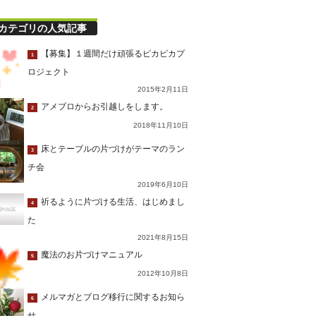
カテゴリの人気記事
【募集】１週間だけ頑張るピカピカプ
1
ロジェクト
2015年2月11日
アメブロからお引越しをします。
2
2018年11月10日
床とテーブルの片づけがテーマのラン
3
チ会
2019年6月10日
祈るように片づける生活、はじめまし
4
た
2021年8月15日
魔法のお片づけマニュアル
5
2012年10月8日
メルマガとブログ移行に関するお知ら
6
せ