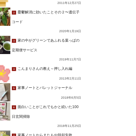
2011年12月27日
憂鬱解消に効いたことその２〜遺伝子
2
コード
2020年1月19日
家の中がグリーンであふれる葉っぱの
3
定期便サービス
2019年11月7日
こんまりさんの教え～押し入れ編
4
2013年2月11日
家事ノートとバレットジャーナル
5
2018年6月5日
面白いことがこれでもかと続いた100
6
日玄関掃除
2018年11月25日
家事ノートからまたもや脱却失敗…
7