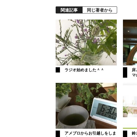
関連記事
同じ著者から
ラジオ始めました＾＾
床
マ
アメブロからお引越しをしま
鈴