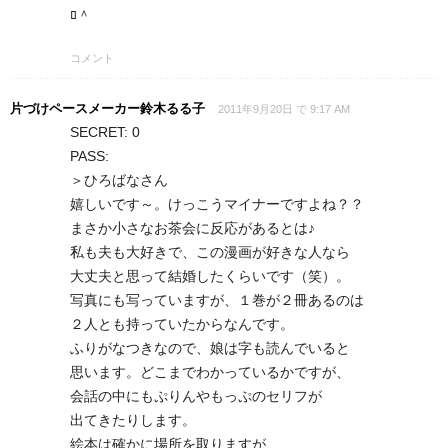
ﾛ＾
コメント
片づけペースメーカー鈴木るる子
2011年9月20日 で 9:17 AM
SECRET: 0
PASS:
＞ひろばなさん
嬉しいです～。けっこうマイナーですよね？？
まさか小さなお茶会に反応があるとは♪
私も夫も大好きで、この漫画が好きな人なら
大丈夫と思って結婚したくらいです（笑）。
写真にも写っていますが、１巻が２冊あるのは
２人とも持っていたからなんです。
ふりがなつきなので、娘は字も読んでいると
思います。どこまでわかっているかですが、
会話の中にもぷりんやもっぷのセリフが
出てきたりします。
絵本は確かに場所を取りますが、