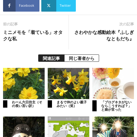
Facebook
Twitter
前の記事
次の記事
ミニメモを「着ている」オタ
さわやかな感動絵本『ふしぎ
クな私
なともだち』
関連記事
同じ著者から
わーん六日坊主（そ
まるで仲のよい親子
「ブログネタがない
の長い言い訳）
みたい（笑）
ならこうすれば？」
と娘が言った