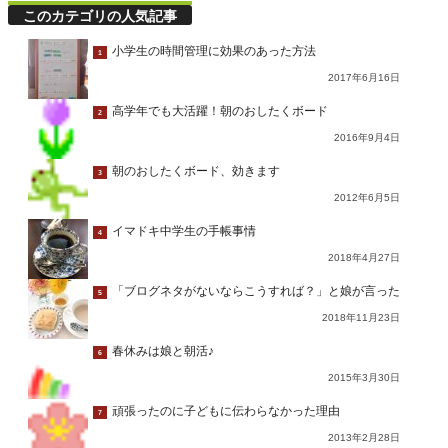
このカテゴリの人気記事
小学生の時間管理に効果のあった方法
1
2017年6月16日
高学年でも大活躍！朝のおしたくボード
2
2016年9月4日
朝のおしたくボード、効きます
3
2012年6月5日
イマドキ中学生の手帳事情
4
2018年4月27日
「ブログネタがないならこうすれば？」と娘が言った
5
2018年11月23日
春休みは娘と朝活♪
6
2015年3月30日
頑張ったのに子どもに伝わらなかった理由
7
2013年2月28日