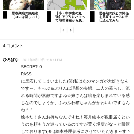
思春期娘の操縦法
【小・中学生の勉
思春期の娘との関係
（コレは新しい！）
強】アプリにハマっ
を見直すコースに申
て地理音痴から脱...
し込んでみた
4 コメント
ひろばな
2011年9月19日 で 8:41 PM
SECRET: 0
PASS:
に反応してしまいました(笑)私はあのマンガが大好きなん
です～。もっぷ＆ぷりんは理想の夫婦、二人の暮らし、流
れる時間が素敵ですよね☆娘さんは絵を楽しまれている感
じなのでしょうか、ふわふわ猫ちゃんがかわいいですもん
ね＾＾
絵本たくさんお持ちなんですね！毎月絵本が数冊届くとい
うのを頼もうか迷っているのですが置く場所がな～と躊躇
しております(-ﾛ-;)絵本整理参考にさせていただきま～す＾