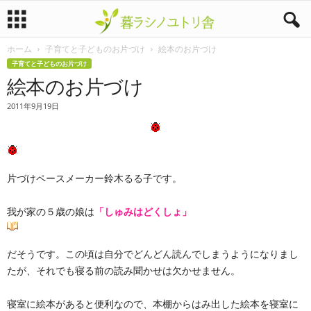
ホーム
子育てと子どものお片づけ
絵本のお片づけ
暮
子育てと子どものお片づけ
絵本のお片づけ
ラ
2011年9月19日
シ
ノ
ユ
片づけペースメーカー鈴木るる子です。
ト
我が家の５歳の娘は
「しゅみはどくしょ」
リ
だそうです。この頃は自分でどんどん読んでしまうようになりまし
舎
たが、それでも寝る前の読み聞かせは欠かせません。
寝室に絵本があると便利なので、本棚からはみ出した絵本を寝室に