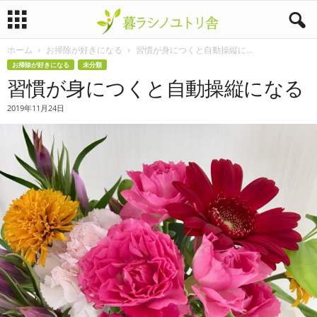
ホーム
お掃除が好きになる
習慣が身につくと自動操縦に...
暮
お掃除が好きになる
未分類
習慣が身につくと自動操縦になる
ラ
2019年11月24日
シ
ノ
ユ
ト
リ
舎