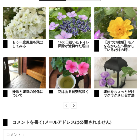
もう一度風船を飛ば
1460日続いたトイレ
【片づけ雑感】モノ
してみる
掃除が途切れた理由
を右から左へ動かし
ているだけの時...
掃除と運気の関係に
花はある日突然咲く
連休をちょっとだけ
ついて
ワクワクさせる方法
コメントを書く(メールアドレスは公開されません)