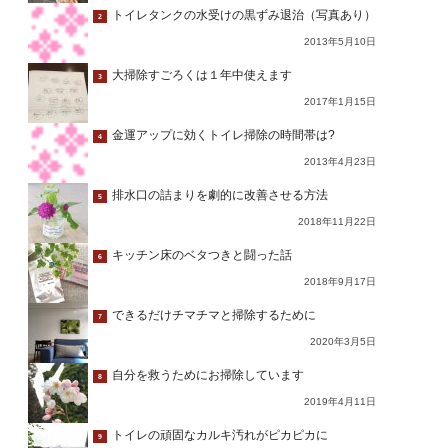
トイレタンクの水受けの黒ずみ退治（写真あり）
2
2013年5月10日
大掃除すごろくは１年中使えます
3
2017年1月15日
金運アップに効くトイレ掃除の時間帯は?
4
2013年4月23日
排水口の詰まりを劇的に改善させる方法
5
2018年11月22日
キッチン床のベタつきと闘った話
6
2018年9月17日
できるだけチマチマと掃除するために
7
2020年3月5日
自分を救うためにお掃除しています
8
2019年4月11日
トイレの頑固なカルキ汚れがピカピカに
9