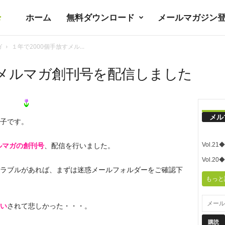
ホーム
無料ダウンロード
メールマガジン
暮
ガ
１年で2000個手放すメル...
ラ
すメルマガ創刊号を配信しました
シ
メル
子です。
ノ
Vol.
ルマガの創刊号
、配信を行いました。
ユ
Vol.
ラブルがあれば、まずは迷惑メールフォルダーをご確認下
もっと
ト
い
されて悲しかった・・・。