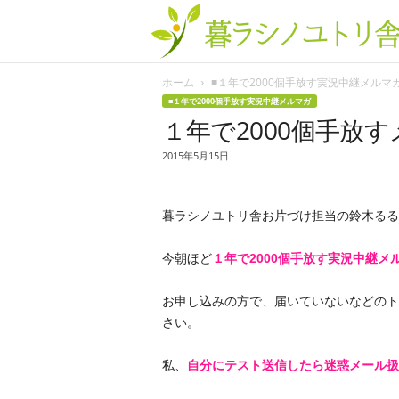
ホーム
■１年で2000個手放す実況中継メルマ
■１年で2000個手放す実況中継メルマガ
１年で2000個手放
2015年5月15日
暮ラシノユトリ舎お片づけ担当の鈴木るる
今朝ほど
１年で2000個手放す実況中継メ
お申し込みの方で、届いていないなどのト
さい。
私、
自分にテスト送信したら迷惑メール扱