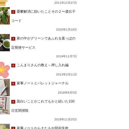
2011年12月27日
憂鬱解消に効いたことその２〜遺伝子
2
コード
2020年1月19日
家の中がグリーンであふれる葉っぱの
3
定期便サービス
2019年11月7日
こんまりさんの教え～押し入れ編
4
2013年2月11日
家事ノートとバレットジャーナル
5
2018年6月5日
面白いことがこれでもかと続いた100
6
日玄関掃除
2018年11月25日
家事ノートからまたもや脱却失敗…
7