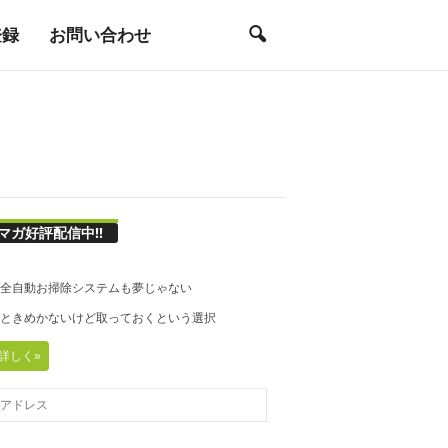
登録
お問い合わせ
マガ好評配信中!!
21◆全自動お掃除システムも夢じゃない
20◆ときめかないけど取っておくという選択
詳しく»