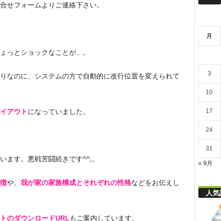
リ
合せフォームよりご連絡下さい。
月
舎
ょっとショックなことが…。
3
りなのに、システムの方で自動的に改行位置を変えられて
10
17
イアウト
になっていました。
24
31
ます。悪戦苦闘続きです^^;。
« 9月
徴
や、
我が家の家族構成とそれぞれの性格
などをお伝えし
人気
トのダウンロードURL
もご案内しています。