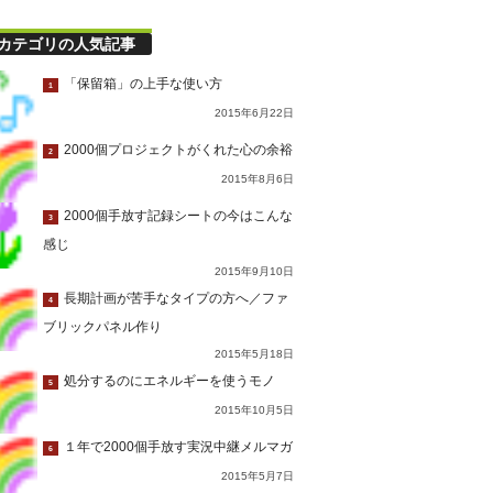
カテゴリの人気記事
「保留箱」の上手な使い方
1
2015年6月22日
2000個プロジェクトがくれた心の余裕
2
2015年8月6日
2000個手放す記録シートの今はこんな
3
感じ
2015年9月10日
長期計画が苦手なタイプの方へ／ファ
4
ブリックパネル作り
2015年5月18日
処分するのにエネルギーを使うモノ
5
2015年10月5日
１年で2000個手放す実況中継メルマガ
6
2015年5月7日