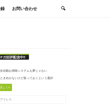
登録
お問い合わせ
マガ好評配信中!!
21◆全自動お掃除システムも夢じゃない
20◆ときめかないけど取っておくという選択
詳しく»