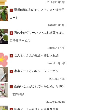
2011年12月27日
憂鬱解消に効いたことその２〜遺伝子
2
コード
2020年1月19日
家の中がグリーンであふれる葉っぱの
3
定期便サービス
2019年11月7日
こんまりさんの教え～押し入れ編
4
2013年2月11日
家事ノートとバレットジャーナル
5
2018年6月5日
面白いことがこれでもかと続いた100
6
日玄関掃除
2018年11月25日
家事ノートからまたもや脱却失敗…
7