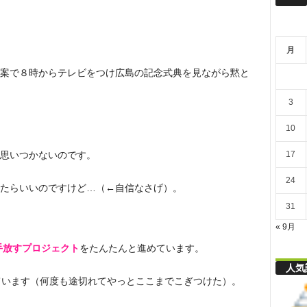
リ
月
舎
案で８時からテレビをつけ広島の記念式典を見ながら黙と
3
10
17
思いつかないのです。
24
たらいいのですけど…（←自信なさげ）。
31
« 9月
個手放すプロジェク
ト
をたんたんと進めています。
人気
ています（何度も途切れてやっとここまでこぎつけた）。