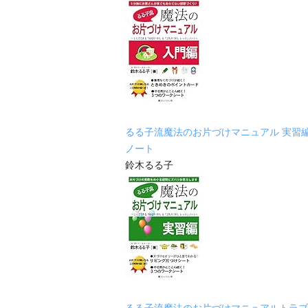
るる子流魔法のお片づけマニュアル 実習
ノート
鈴木るる子