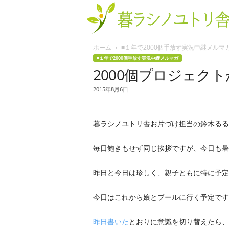
ホーム
■１年で2000個手放す実況中継メルマ
■１年で2000個手放す実況中継メルマガ
2000個プロジェク
2015年8月6日
暮ラシノユトリ舎お片づけ担当の鈴木るる
毎日飽きもせず同じ挨拶ですが、今日も暑
昨日と今日は珍しく、親子ともに特に予定
今日はこれから娘とプールに行く予定です
昨日書いた
とおりに意識を切り替えたら、