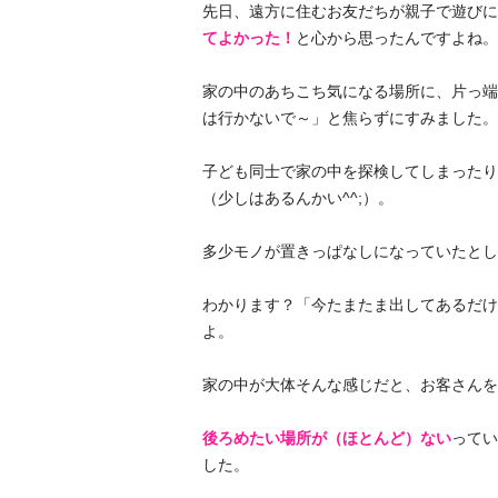
先日、遠方に住むお友だちが親子で遊びに
てよかった！
と心から思ったんですよね。
家の中のあちこち気になる場所に、片っ端
は行かないで～」と焦らずにすみました。
子ども同士で家の中を探検してしまったり
（少しはあるんかい^^;）。
多少モノが置きっぱなしになっていたとし
わかります？「今たまたま出してあるだけ
よ。
家の中が大体そんな感じだと、お客さんを
後ろめたい場所が（ほとんど）
ない
ってい
した。