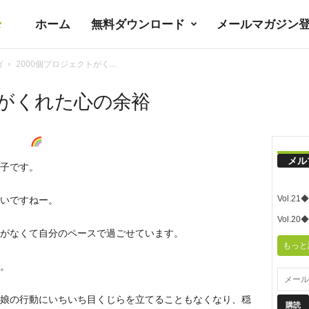
ホーム
無料ダウンロード
メールマガジン
暮
ガ
2000個プロジェクトがく...
ラ
トがくれた心の余裕
シ
メル
子です。
ノ
Vol.
いですねー。
ユ
Vol.
がなくて自分のペースで過ごせています。
もっと
ト
。
娘の行動にいちいち目くじらを立てることもなくなり、穏