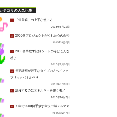
カテゴリの人気記事
「保留箱」の上手な使い方
1
2015年6月22日
2000個プロジェクトがくれた心の余裕
2
2015年8月6日
2000個手放す記録シートの今はこんな
3
感じ
2015年9月10日
長期計画が苦手なタイプの方へ／ファ
4
ブリックパネル作り
2015年5月18日
処分するのにエネルギーを使うモノ
5
2015年10月5日
１年で2000個手放す実況中継メルマガ
6
2015年5月7日