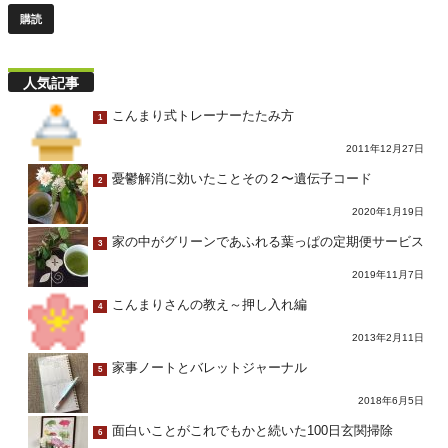
人気記事
こんまり式トレーナーたたみ方
1
2011年12月27日
憂鬱解消に効いたことその２〜遺伝子コード
2
2020年1月19日
家の中がグリーンであふれる葉っぱの定期便サービス
3
2019年11月7日
こんまりさんの教え～押し入れ編
4
2013年2月11日
家事ノートとバレットジャーナル
5
2018年6月5日
面白いことがこれでもかと続いた100日玄関掃除
6