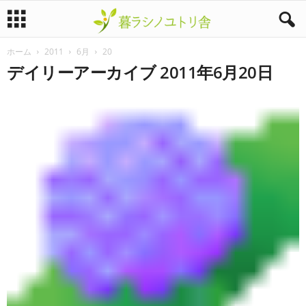
ホーム
2011
6月
20
暮
デイリーアーカイブ 2011年6月20日
ラ
シ
ノ
ユ
ト
リ
舎