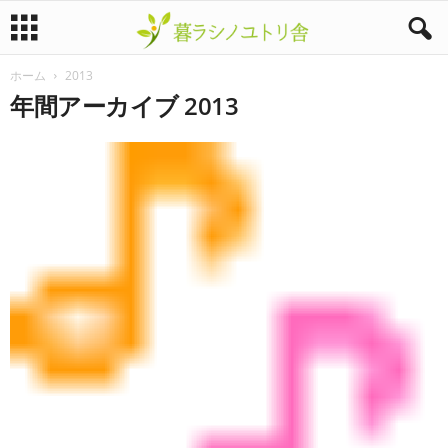
ホーム
2013
暮
年間アーカイブ 2013
ラ
シ
ノ
ユ
ト
リ
舎