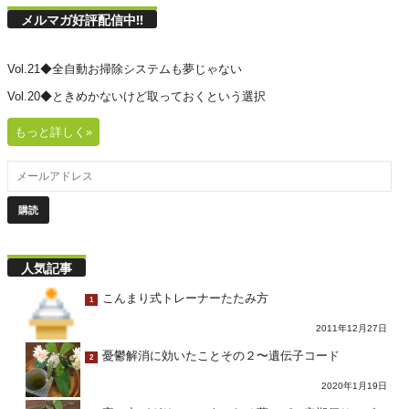
メルマガ好評配信中!!
Vol.21◆全自動お掃除システムも夢じゃない
Vol.20◆ときめかないけど取っておくという選択
もっと詳しく»
人気記事
こんまり式トレーナーたたみ方
1
2011年12月27日
憂鬱解消に効いたことその２〜遺伝子コード
2
2020年1月19日