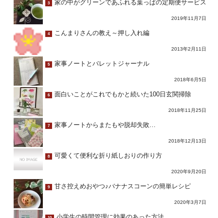
家の中がグリーンであふれる葉っぱの定期便サービス
3
2019年11月7日
こんまりさんの教え～押し入れ編
4
2013年2月11日
家事ノートとバレットジャーナル
5
2018年6月5日
面白いことがこれでもかと続いた100日玄関掃除
6
2018年11月25日
家事ノートからまたもや脱却失敗…
7
2018年12月13日
可愛くて便利な折り紙しおりの作り方
8
2020年9月20日
甘さ控えめおやつ♪バナナスコーンの簡単レシピ
9
2020年3月7日
小学生の時間管理に効果のあった方法
10