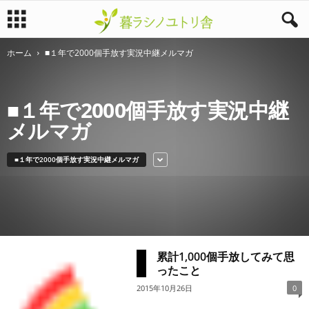
ホーム
■１年で2000個手放す実況中継メルマガ
暮
ラ
■１年で2000個手放す実況中継
シ
メルマガ
ノ
■１年で2000個手放す実況中継メルマガ
ユ
ト
リ
累計1,000個手放してみて思
舎
ったこと
2015年10月26日
0