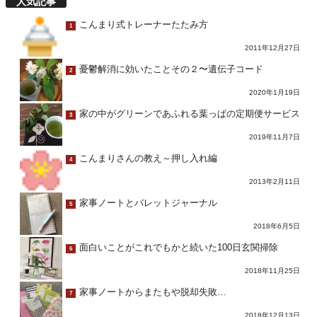
人気記事
こんまり式トレーナーたたみ方
1
2011年12月27日
憂鬱解消に効いたことその２〜遺伝子コード
2
2020年1月19日
家の中がグリーンであふれる葉っぱの定期便サービス
3
2019年11月7日
こんまりさんの教え～押し入れ編
4
2013年2月11日
家事ノートとバレットジャーナル
5
2018年6月5日
面白いことがこれでもかと続いた100日玄関掃除
6
2018年11月25日
家事ノートからまたもや脱却失敗…
7
2018年12月13日